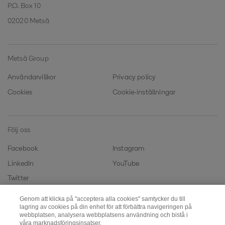
P.O. Box 10
02020 Metsä
Metsä Group
Användarvillkor
Privacy policy
Cookies
Cookie-inställningar
Följ oss
Facebook
Instagram
LinkedIn
YouTube
Twitter
Genom att klicka på "acceptera alla cookies" samtycker du till
lagring av cookies på din enhet för att förbättra navigeringen på
Metsä Fibre
Metsä Wood
webbplatsen, analysera webbplatsens användning och bistå i
våra marknadsföringsinsatser.