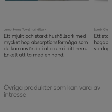
Lambi Home Towel hushållsark
Lambi Classi
Ett mjukt och starkt hushållsark med
Ett star
mycket hög absorptionsförmåga som
högabso
du kan använda i alla rum i ditt hem.
vardags
Enkelt att ta med en hand.
Övriga produkter som kan vara av
intresse