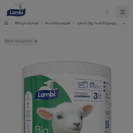
/
/
Hushållspapper
/
Lambi Big hushållspapper
Våra produkter
Show Navigation
Lambi Classic hushållspapper
Lambi Decorated hushållspapper
Lambi Classic Plus hushållspapper
Lambi Premium hushållspapper
Lambi Home Towel hushållsark
Lambi Big hushållspapper
Lambi Paper Holder arkdispenser