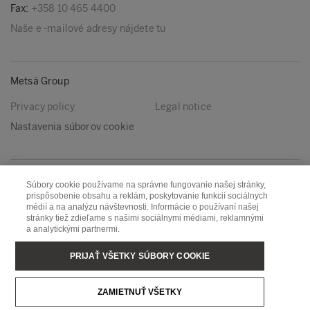
Fax:
+358 10 465 4400
Naše e -mailové adresy nájdete tu
Metsä Group
Privacy policy
Legal notice
Nastavenia súborov cookie
Nasleduj nás
Súbory cookie používame na správne fungovanie našej stránky,
prispôsobenie obsahu a reklám, poskytovanie funkcií sociálnych
LinkedIn
Youtube
médií a na analýzu návštevnosti. Informácie o používaní našej
stránky tiež zdieľame s našimi sociálnymi médiami, reklamnými
a analytickými partnermi.
Metsä Board
Metsä Fibre
PRIJAŤ VŠETKY SÚBORY COOKIE
Metsä Forest
Metsä Spring
ZAMIETNUŤ VŠETKY
Metsä Tissue
Metsä Wood