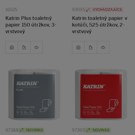
16525
93595
VYCHÁDZAJÚCE
Katrin Plus toaletný
Katrin toaletný papier v
papier 150 útržkov, 3-
kotúči, 525 útržkov, 2-
vrstvový
vrstvový
97388
97395
NOVINKA
NOVINKA