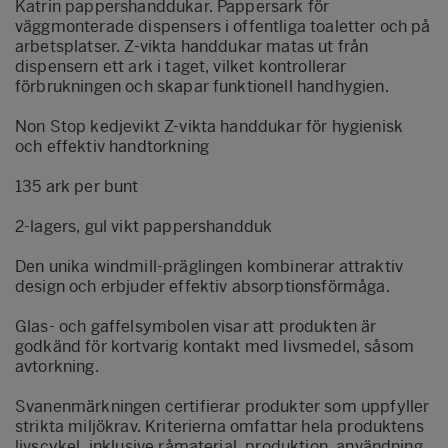
Katrin pappershanddukar. Pappersark för
väggmonterade dispensers i offentliga toaletter och på
arbetsplatser. Z-vikta handdukar matas ut från
dispensern ett ark i taget, vilket kontrollerar
förbrukningen och skapar funktionell handhygien.
Non Stop kedjevikt Z-vikta handdukar för hygienisk
och effektiv handtorkning
135 ark per bunt
2-lagers, gul vikt pappershandduk
Den unika windmill-präglingen kombinerar attraktiv
design och erbjuder effektiv absorptionsförmåga.
Glas- och gaffelsymbolen visar att produkten är
godkänd för kortvarig kontakt med livsmedel, såsom
avtorkning.
Svanenmärkningen certifierar produkter som uppfyller
strikta miljökrav. Kriterierna omfattar hela produktens
livscykel, inklusive råmaterial, produktion, användning,