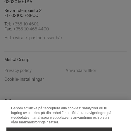
02020 METSÄ
Revontulenpuisto 2
FI - 02100 ESPOO
Tel:
+358 10 4601
Fax:
+358 10 465 4400
Hitta våra e -postadresser här
Metsä Group
Privacy policy
Användarvillkor
Cookie-inställningar
Följ oss
Genom att klicka på "acceptera alla cookies" samtycker du till
LinkedIn
Youtube
lagring av cookies på din enhet för att förbättra navigeringen på
webbplatsen, analysera webbplatsens användning och bistå i
våra marknadsföringsinsatser.