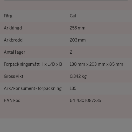
Färg
Gul
Arklängd
255 mm
Arkbredd
203 mm
Antal lager
2
Förpackningsmått H x L/D x B
130 mm x 203 mm x 85 mm
Gross vikt
0.342 kg
Ark/konsument- förpackning
135
EAN kod
6414301087235