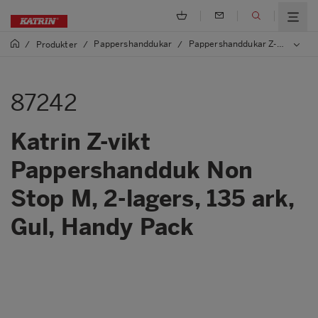
Pappershanddukar
Pappershanddukar Z-vikta, One/Non Stop
/
Produkter
/
/
87242
Katrin Z-vikt
Pappershandduk Non
Stop M, 2-lagers, 135 ark,
Gul, Handy Pack