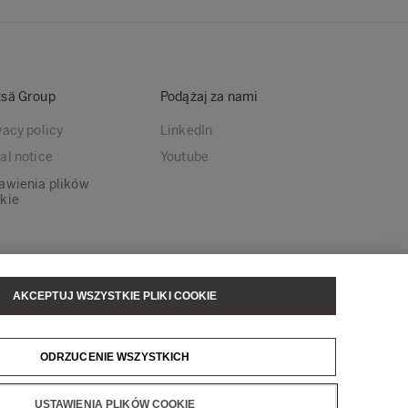
sä Group
Podążaj za nami
vacy policy
LinkedIn
al notice
Youtube
awienia plików
kie
AKCEPTUJ WSZYSTKIE PLIKI COOKIE
sä Tissue
Metsä Wood
ODRZUCENIE WSZYSTKICH
USTAWIENIA PLIKÓW COOKIE