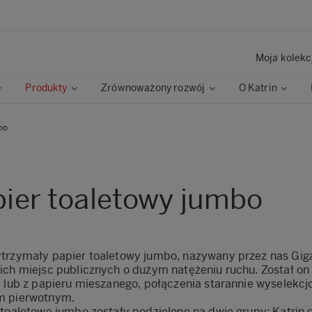
Moja kolekc
Produkty
Zrównoważony rozwój
O Katrin
bo
ier toaletowy jumbo
trzymały papier toaletowy jumbo, nazywany przez nas Giga
ich miejsc publicznych o dużym natężeniu ruchu. Został o
y lub z papieru mieszanego, połączenia starannie wyselekc
m pierwotnym.
 toaletowe jumbo zostały podzielone na dwie grupy: Katrin