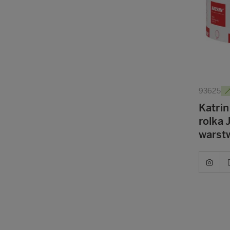
93625
Katrin
rolka
warst