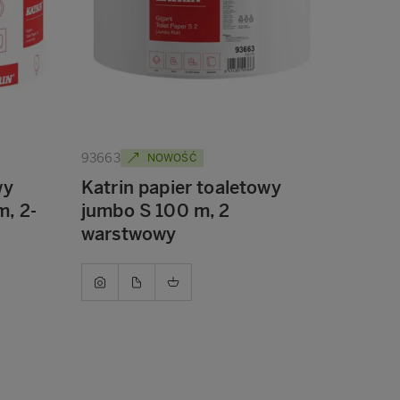
93663
NOWOŚĆ
wy
Katrin papier toaletowy
m, 2-
jumbo S 100 m, 2
warstwowy