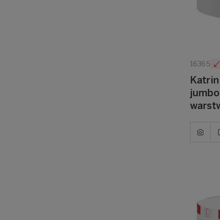
16365
Katrin
jumbo
warst