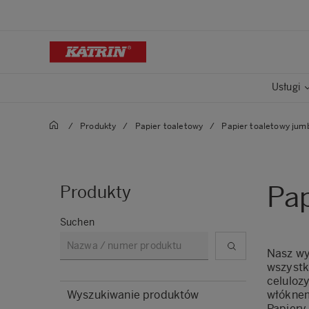
Usługi
/
Produkty
/
Papier toaletowy
/
Papier toaletowy jum
Pap
Produkty
Suchen
Nasz wy
wszystk
celuloz
Wyszukiwanie produktów
włókne
Papiery