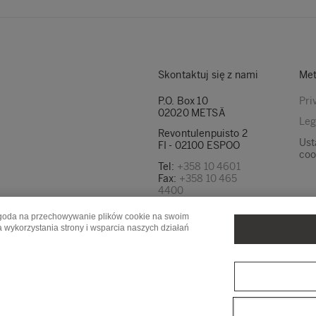
Skontaktuj się z nami
Met
P.O. Box 10
Pri
02020 METSÄ
Leg
Revontulenpuisto 2
Ust
FI - 02100 ESPOO
coo
Tel:
+358 10 4601
Fax:
+358 10 465
4400
Znajdź nasze adresy
a zgoda na przechowywanie plików cookie na swoim
e-mail tutaj
a wykorzystania strony i wsparcia naszych działań
Metsä Forest
Metsä Spring
Met