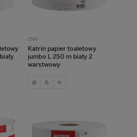
2566
aletowy
Katrin papier toaletowy
biały
jumbo L 250 m biały 2
warstwowy