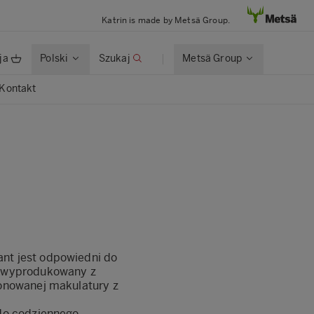
Katrin is made by Metsä Group.
ja
Polski
Szukaj
Metsä Group
Kontakt
nt jest odpowiedni do
n wyprodukowany z
jonowanej makulatury z
 do codziennego