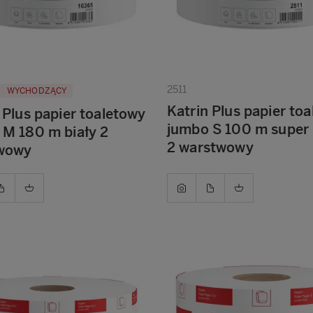
2511
WYCHODZĄCY
Katrin Plus papier to
 Plus papier toaletowy
jumbo S 100 m super 
 M 180 m biały 2
2 warstwowy
wowy