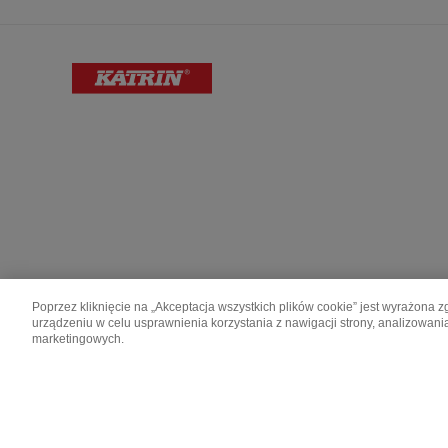
Poprzez kliknięcie na „Akceptacja wszystkich plików cookie” jest wyrażon
urządzeniu w celu usprawnienia korzystania z nawigacji strony, analizowani
Katrin is made by Metsä Group.
marketingowych.
Metsä Board
Metsä Fibre
Copyright © Metsä Group