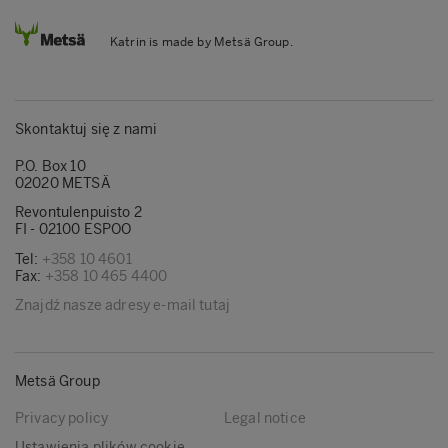
Katrin is made by Metsä Group.
Skontaktuj się z nami
P.O. Box 10
02020 METSÄ
Revontulenpuisto 2
FI - 02100 ESPOO
Tel:
+358 10 4601
Fax:
+358 10 465 4400
Znajdź nasze adresy e-mail tutaj
Metsä Group
Privacy policy
Legal notice
Ustawienia plików cookie