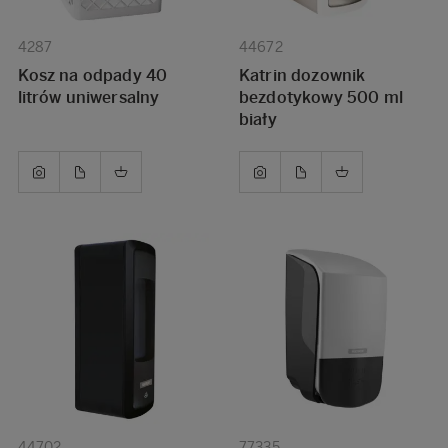
4287
44672
Kosz na odpady 40
Katrin dozownik
litrów uniwersalny
bezdotykowy 500 ml
biały
44702
77335