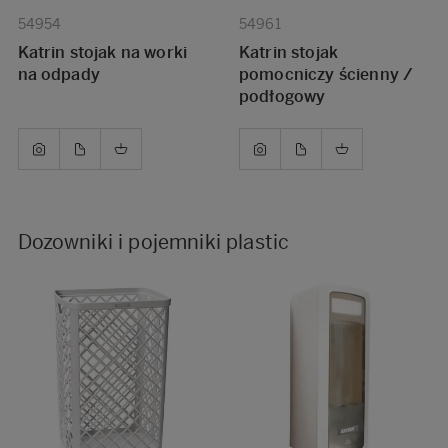
54954
54961
Katrin stojak na worki
Katrin stojak
na odpady
pomocniczy ścienny /
podłogowy
Dozowniki i pojemniki plastic