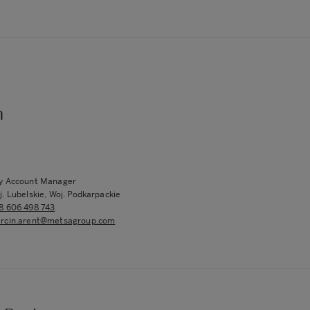
n
y Account Manager
j. Lubelskie, Woj. Podkarpackie
8 606 498 743
rcin.arent@metsagroup.com