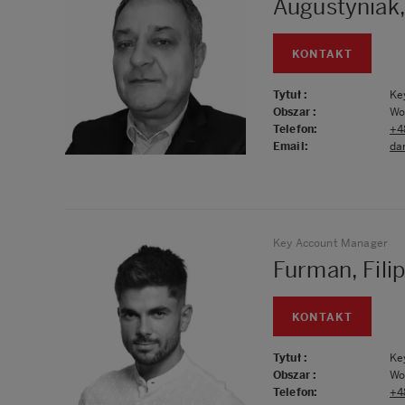
Augustyniak,
KONTAKT
Tytuł
:
Ke
Obszar
:
Wo
Telefon
:
+4
Email
:
da
Key Account Manager
Furman, Fili
KONTAKT
Tytuł
:
Ke
Obszar
:
Wo
Telefon
:
+4