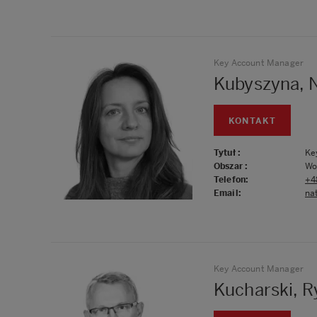
Key Account Manager
Kubyszyna, N
KONTAKT
Tytuł
:
Ke
Obszar
:
Wo
Telefon
:
+4
Email
:
na
Key Account Manager
Kucharski, R