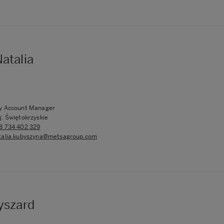
atalia
y Account Manager
j. Świętokrzyskie
8 734 402 329
talia.kubyszyna@metsagroup.com
yszard