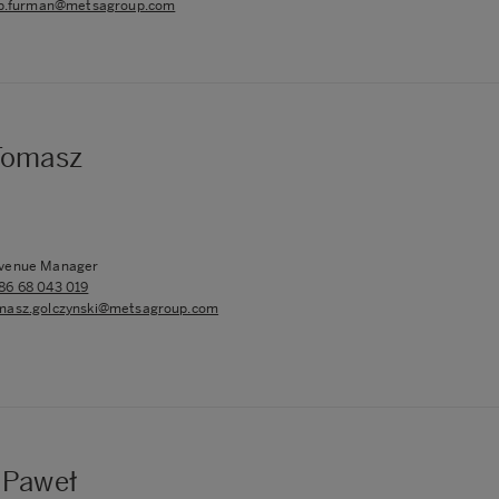
lip.furman@metsagroup.com
 Tomasz
venue Manager
86 68 043 019
masz.golczynski@metsagroup.com
 Paweł