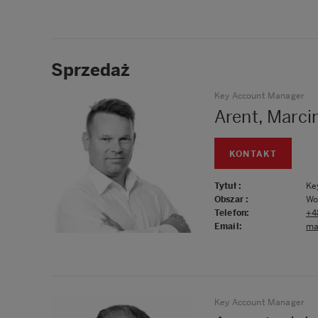
Sprzedaż
Key Account Manager
Arent, Marci
KONTAKT
Tytuł
:
Ke
Obszar
:
Wo
Telefon
:
+4
Email
:
ma
Key Account Manager