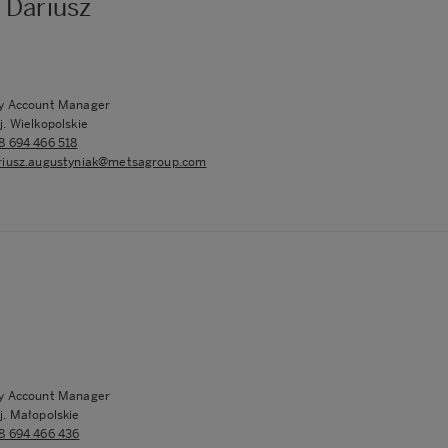
 Dariusz
y Account Manager
j. Wielkopolskie
8 694 466 518
riusz.augustyniak@metsagroup.com
p
y Account Manager
j. Małopolskie
8 694 466 436