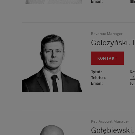
Email
:
fi
Revenue Manager
Golczyński,
KONTAKT
Tytuł
:
Re
Telefon
:
+4
Email
:
to
Key Account Manager
Gołębiewski,