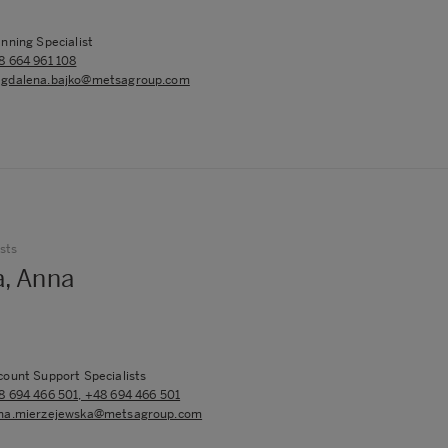
anning Specialist
8 664 961 108
gdalena.bajko@metsagroup.com
sts
a, Anna
count Support Specialists
8 694 466 501, +48 694 466 501
na.mierzejewska@metsagroup.com