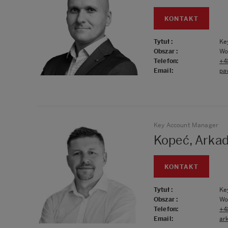
KONTAKT
Tytuł
:
Ke
Obszar
:
Wo
Telefon
:
+4
Email
:
pa
Key Account Manager
Kopeć, Arkad
KONTAKT
Tytuł
:
Ke
Obszar
:
Woj
Telefon
:
+4
Email
:
ar