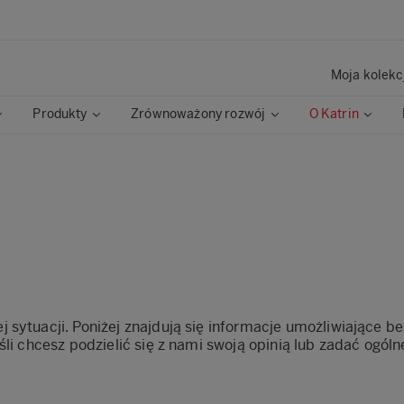
Moja kolekc
Produkty
Zrównoważony rozwój
O Katrin
 sytuacji. Poniżej znajdują się informacje umożliwiające b
śli chcesz podzielić się z nami swoją opinią lub zadać ogól