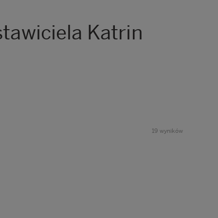
stawiciela Katrin
19
wyników