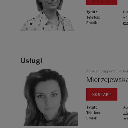
Tytuł
:
Pl
Telefon
:
+4
Email
:
ma
Usługi
Account Support Speciali
Mierzejewsk
KONTAKT
Tytuł
:
Ac
Telefon
:
+4
Email
:
an