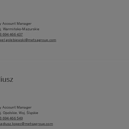
y Account Manager
j. Warmińsko-Mazurskie
8 694 466 437
wel.golebiewski@metsagroup.com
iusz
y Account Manager
. Opolskie, Woj. Śląskie
8 694 466 549
kadiusz.kopec@metsagroup.com