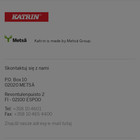
Katrin is made by Metsä Group.
Skontaktuj się z nami
P.O. Box 10
02020 METSÄ
Revontulenpuisto 2
FI - 02100 ESPOO
Tel:
+358 10 4601
Fax:
+358 10 465 4400
Znajdź nasze adresy e-mail tutaj