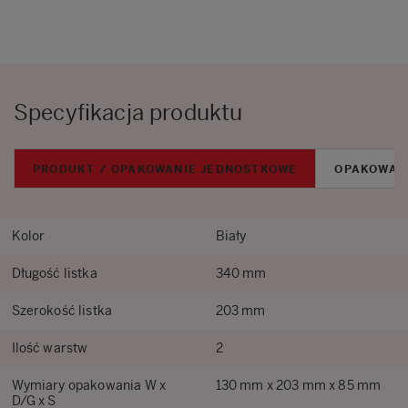
Specyfikacja produktu
PRODUKT / OPAKOWANIE JEDNOSTKOWE
OPAKOWAN
Kolor
Biały
Długość listka
340 mm
Szerokość listka
203 mm
Ilość warstw
2
Wymiary opakowania W x
130 mm x 203 mm x 85 mm
D/G x S