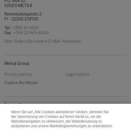
P.O. Box 10
02020 METSÄ
Revontulenpuisto 2
FI - 02100 ESPOO
Tel:
+358 10 4601
Fax:
+358 10 465 4400
Hier finden Sie unsere E-Mail-Adressen
Metsä Group
Privacy policy
Legal notice
Cookie Richtlinie
Folgen Sie uns
Wenn Sie auf „Alle Cookies akzeptieren“ klicken, stimmen Sie
LinkedIn
Youtube
der Speicherung von Cookies auf Ihrem Gerät zu, um die
Websitenavigation zu verbessern, die Websitenutzung zu
analysieren und unsere Marketingbemühungen zu unterstützen.