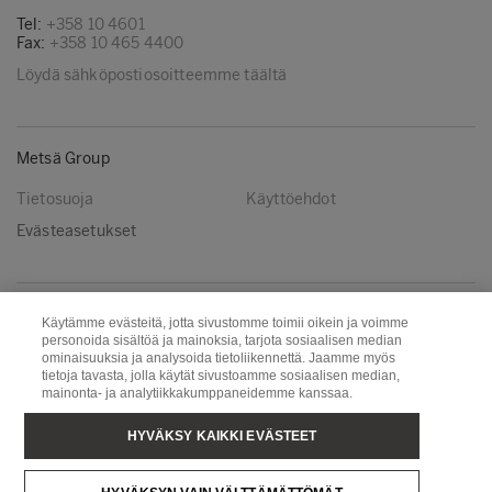
Tel:
+358 10 4601
Fax:
+358 10 465 4400
Löydä sähköpostiosoitteemme täältä
Metsä Group
Tietosuoja
Käyttöehdot
Evästeasetukset
Seuraa meitä
Käytämme evästeitä, jotta sivustomme toimii oikein ja voimme
personoida sisältöä ja mainoksia, tarjota sosiaalisen median
LinkedIn
Youtube
ominaisuuksia ja analysoida tietoliikennettä. Jaamme myös
tietoja tavasta, jolla käytät sivustoamme sosiaalisen median,
mainonta- ja analytiikkakumppaneidemme kanssaa.
Metsä Board
Metsä Fibre
HYVÄKSY KAIKKI EVÄSTEET
Metsä Forest
Metsä Spring