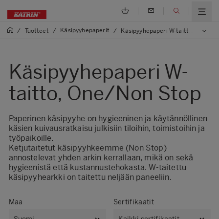
Käsipyyhepaperit
/
Tuotteet
/
/
Käsipyyhepaperi W-taitto, One/Non Stop
Käsipyyhepaperi W-
taitto, One/Non Stop
Paperinen käsipyyhe on hygieeninen ja käytännöllinen
käsien kuivausratkaisu julkisiin tiloihin, toimistoihin ja
työpaikoille.
Ketjutaitetut käsipyyhkeemme (Non Stop)
annostelevat yhden arkin kerrallaan, mikä on sekä
hygieenistä että kustannustehokasta. W-taitettu
käsipyyhearkki on taitettu neljään paneeliin.
Maa
Sertifikaatit