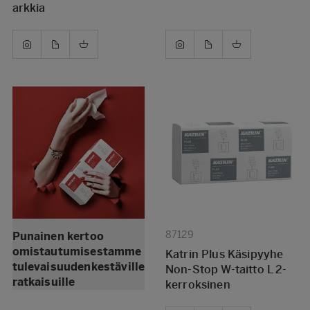
arkkia
87129
Punainen kertoo
omistautumisestamme
Katrin Plus Käsipyyhe
tulevaisuudenkestäville
Non-Stop W-taitto L 2-
ratkaisuille
kerroksinen