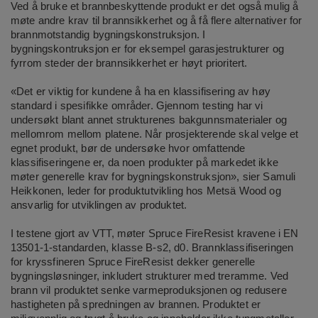
Ved å bruke et brannbeskyttende produkt er det også mulig å
møte andre krav til brannsikkerhet og å få flere alternativer for
brannmotstandig bygningskonstruksjon. I
bygningskontruksjon er for eksempel garasjestrukturer og
fyrrom steder der brannsikkerhet er høyt prioritert.
«Det er viktig for kundene å ha en klassifisering av høy
standard i spesifikke områder. Gjennom testing har vi
undersøkt blant annet strukturenes bakgunnsmaterialer og
mellomrom mellom platene. Når prosjekterende skal velge et
egnet produkt, bør de undersøke hvor omfattende
klassifiseringene er, da noen produkter på markedet ikke
møter generelle krav for bygningskonstruksjon», sier Samuli
Heikkonen, leder for produktutvikling hos Metsä Wood og
ansvarlig for utviklingen av produktet.
I testene gjort av VTT, møter Spruce FireResist kravene i EN
13501-1-standarden, klasse B-s2, d0. Brannklassifiseringen
for kryssfineren Spruce FireResist dekker generelle
bygningsløsninger, inkludert strukturer med treramme. Ved
brann vil produktet senke varmeproduksjonen og redusere
hastigheten på spredningen av brannen. Produktet er