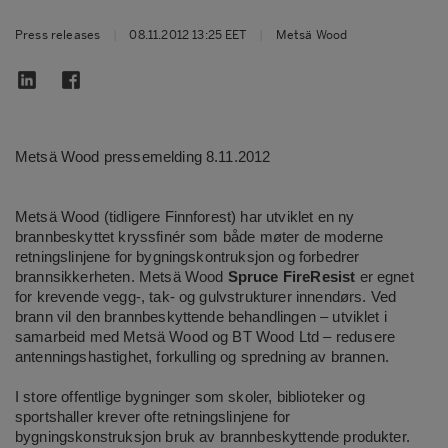
Press releases
|
08.11.2012 13:25 EET
|
Metsä Wood
Metsä Wood pressemelding 8.11.2012
Metsä Wood (tidligere Finnforest) har utviklet en ny
brannbeskyttet kryssfinér som både møter de moderne
retningslinjene for bygningskontruksjon og forbedrer
brannsikkerheten. Metsä Wood
Spruce FireResist
er egnet
for krevende vegg-, tak- og gulvstrukturer innendørs. Ved
brann vil den brannbeskyttende behandlingen – utviklet i
samarbeid med Metsä Wood og BT Wood Ltd – redusere
antenningshastighet, forkulling og spredning av brannen.
I store offentlige bygninger som skoler, biblioteker og
sportshaller krever ofte retningslinjene for
bygningskonstruksjon bruk av brannbeskyttende produkter.