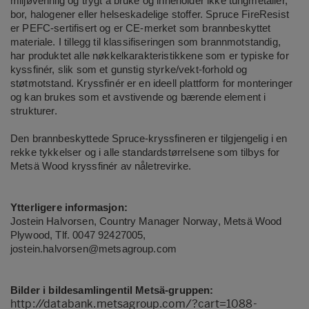
miljøvennlig og trygt å bruke og inneholder ikke tungmetaller,
bor, halogener eller helseskadelige stoffer. Spruce FireResist
er PEFC-sertifisert og er CE-merket som brannbeskyttet
materiale. I tillegg til klassifiseringen som brannmotstandig,
har produktet alle nøkkelkarakteristikkene som er typiske for
kyssfinér, slik som et gunstig styrke/vekt-forhold og
støtmotstand. Kryssfinér er en ideell plattform for monteringer
og kan brukes som et avstivende og bærende element i
strukturer.
Den brannbeskyttede Spruce-kryssfineren er tilgjengelig i en
rekke tykkelser og i alle standardstørrelsene som tilbys for
Metsä Wood kryssfinér av nåletrevirke.
Ytterligere informasjon:
Jostein Halvorsen, Country Manager Norway,
Metsä Wood
Plywood,
Tlf. 0047 92427005,
jostein.halvorsen@metsagroup.com
Bilder i bildesamlingentil Metsä-gruppen:
http://databank.metsagroup.com/?cart=1088-