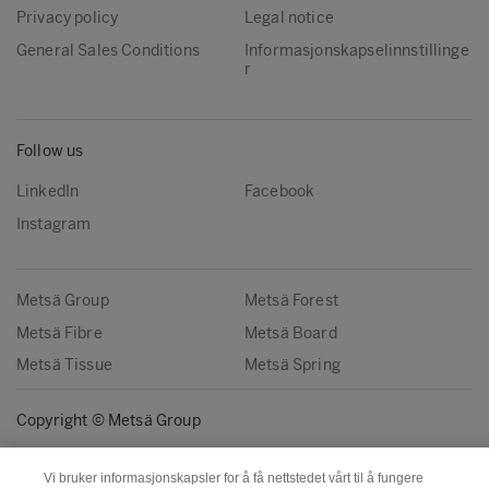
Privacy policy
Legal notice
General Sales Conditions
Informasjonskapselinnstillinge
r
Follow us
LinkedIn
Facebook
Instagram
Metsä Group
Metsä Forest
Metsä Fibre
Metsä Board
Metsä Tissue
Metsä Spring
Copyright © Metsä Group
Vi bruker informasjonskapsler for å få nettstedet vårt til å fungere