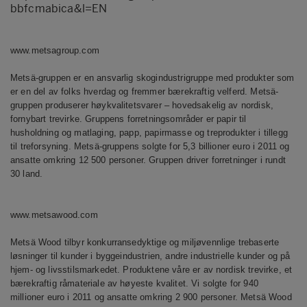
bbfcmabica&l=EN
www.metsagroup.com
Metsä-gruppen er en ansvarlig skogindustrigruppe med produkter som
er en del av folks hverdag og fremmer bærekraftig velferd. Metsä-
gruppen produserer høykvalitetsvarer – hovedsakelig av nordisk,
fornybart trevirke. Gruppens forretningsområder er papir til
husholdning og matlaging, papp, papirmasse og treprodukter i tillegg
til treforsyning. Metsä-gruppens solgte for 5,3 billioner euro i 2011 og
ansatte omkring 12 500 personer. Gruppen driver forretninger i rundt
30 land.
www.metsawood.com
Metsä Wood tilbyr konkurransedyktige og miljøvennlige trebaserte
løsninger til kunder i byggeindustrien, andre industrielle kunder og på
hjem- og livsstilsmarkedet. Produktene våre er av nordisk trevirke, et
bærekraftig råmateriale av høyeste kvalitet. Vi solgte for 940
millioner euro i 2011 og ansatte omkring 2 900 personer. Metsä Wood