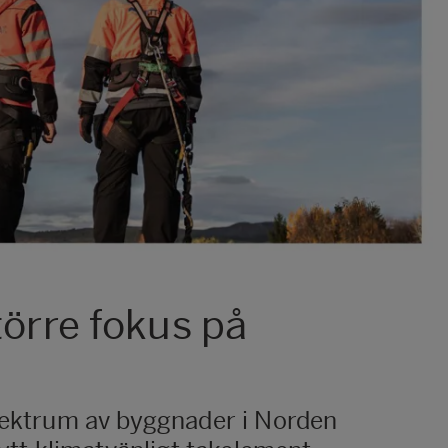
törre fokus på
spektrum av byggnader i Norden