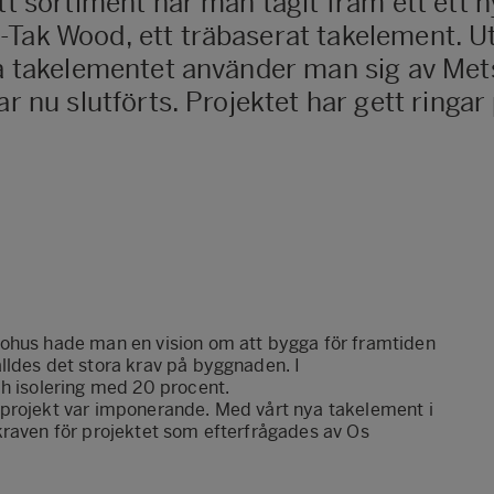
tt sortiment när man tagit fram ett ett n
Tak Wood, ett träbaserat takelement. Utv
nya takelementet använder man sig av Me
ar nu slutförts. Projektet har gett ringar
sohus hade man en vision om att bygga för framtiden
lldes det stora krav på byggnaden. I
ch isolering med 20 procent.
 projekt var imponerande. Med vårt nya takelement i
kraven för projektet som efterfrågades av Os