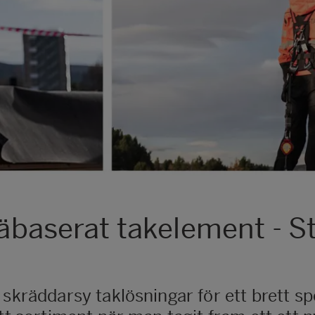
räbaserat takelement - S
 skräddarsy taklösningar för ett brett 