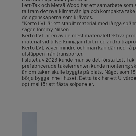
Lett-Tak och Metsä Wood har ett samarbete som st
ta fram det nya klimatvänliga och kompakta tak
de egenskaperna som krävdes.
"Kerto LVL är ett stabilt material med långa spänn
säger Tommy Nilsen.
Kerto LVL är en av de mest materialeffektiva pro
material vid tillverkning jämfört med andra träp
Kerto LVL väger mindre och man kan därmed få p
utsläppen från transporter.
I slutet av 2023 kunde man se det första Lett-T
prefabricerade takelementen kunde montering ske 
än om taken skulle byggts på plats. Något som f
börja bygga inne i huset. Detta tak har ett U-värd
optimal för att fästa solpaneler.