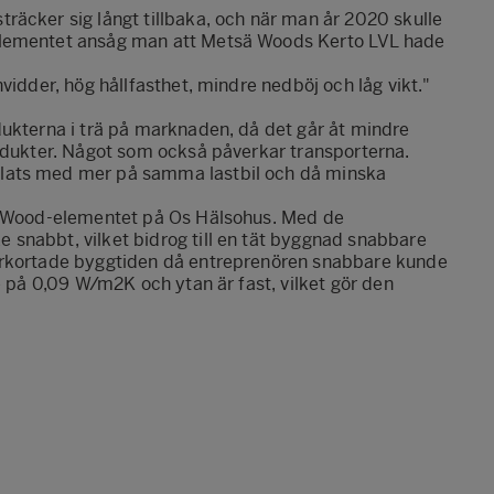
räcker sig långt tillbaka, och när man år 2020 skulle
elementet ansåg man att Metsä Woods Kerto LVL hade
vidder, hög hållfasthet, mindre nedböj och låg vikt."
dukterna i trä på marknaden, då det går åt mindre
rodukter. Något som också påverkar transporterna.
lats med mer på samma lastbil och då minska
ak Wood-elementet på Os Hälsohus. Med de
snabbt, vilket bidrog till en tät byggnad snabbare
örkortade byggtiden då entreprenören snabbare kunde
e på 0,09 W/m2K och ytan är fast, vilket gör den