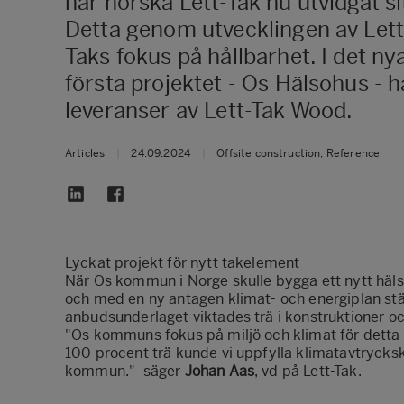
har norska Lett-Tak nu utvidgat si
Detta genom utvecklingen av Lett-
Taks fokus på hållbarhet. I det 
första projektet - Os Hälsohus - h
leveranser av Lett-Tak Wood.
Articles
|
24.09.2024
|
Offsite construction, Reference
Lyckat projekt för nytt takelement
När Os kommun i Norge skulle bygga ett nytt häl
och med en ny antagen klimat- och energiplan stä
anbudsunderlaget viktades trä i konstruktioner o
"Os kommuns fokus på miljö och klimat för detta
100 procent trä kunde vi uppfylla klimatavtrycks
kommun." säger
Johan Aas
, vd på Lett-Tak.