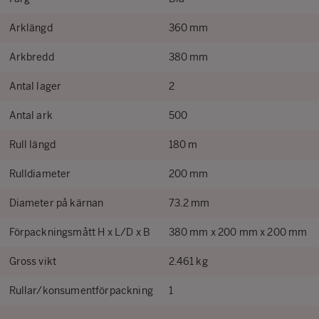
Arklängd
360 mm
Arkbredd
380 mm
Antal lager
2
Antal ark
500
Rull längd
180 m
Rulldiameter
200 mm
Diameter på kärnan
73.2 mm
Förpackningsmått H x L/D x B
380 mm x 200 mm x 200 mm
Gross vikt
2.461 kg
Rullar/konsumentförpackning
1