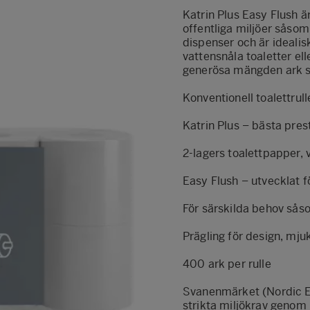
Katrin Plus Easy Flush ä
offentliga miljöer såso
dispenser och är idealis
vattensnåla toaletter el
generösa mängden ark säke
Konventionell toalettrull
Katrin Plus – bästa pre
2-lagers toalettpapper, v
Easy Flush – utvecklat f
För särskilda behov såso
Prägling för design, mj
400 ark per rulle
Svanenmärket (Nordic Ec
strikta miljökrav genom 