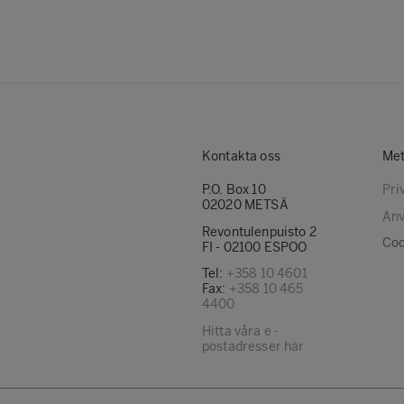
Kontakta oss
Met
P.O. Box 10
Pri
02020 METSÄ
Anv
Revontulenpuisto 2
Coo
FI - 02100 ESPOO
Tel:
+358 10 4601
Fax:
+358 10 465
4400
Hitta våra e -
postadresser här