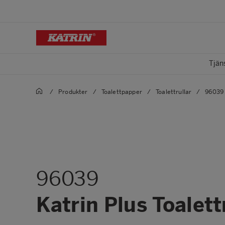
Tjän
/
Produkter
/
Toalettpapper
/
Toalettrullar
/
96039 
96039
Katrin Plus Toalett