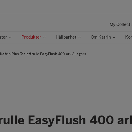
My Collect
ster
Produkter
Hållbarhet
Om Katrin
Kon
Katrin Plus Toalettrulle EasyFlush 400 ark 2-lagers
rulle EasyFlush 400 ar