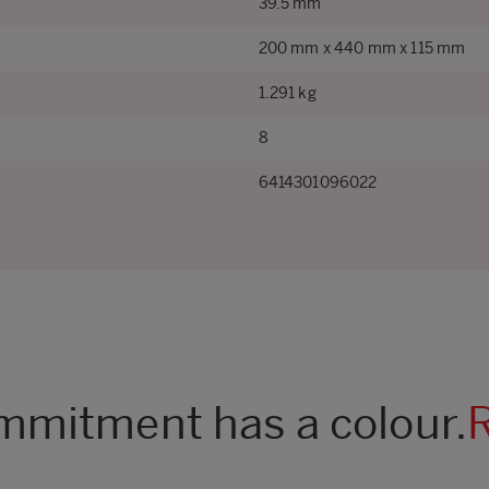
39.5 mm
200 mm x 440 mm x 115 mm
1.291 kg
8
6414301096022
mitment has a colour.