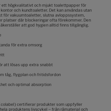
r ett högkvalitativt och mjukt toalettpapper för
m kontor och kundtoaletter. Det kan användas utan
kt för vakuumtoaletter, slutna avloppssystem,
ler platser där blockeringar ofta förekommer. Den
rställer att god hygien alltid finns tillgänglig.
e
standa för extra omsorg
itt
ör att lösas upp extra snabbt
m tåg, flygplan och fritidsfordon
ukhet och optimal absorption
olabel) certifierar produkter som uppfyller
hela produktens livscykel – från råmaterial och