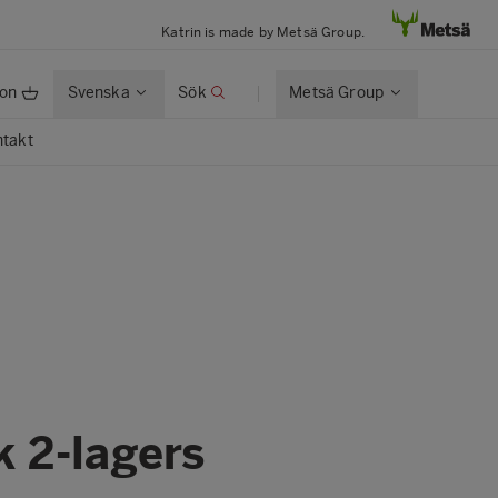
Katrin is made by Metsä Group.
ion
Svenska
Sök
Metsä Group
takt
k 2-lagers