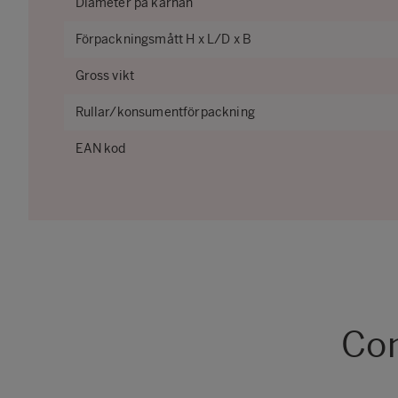
Diameter på kärnan
Förpackningsmått H x L/D x B
Gross vikt
Rullar/konsumentförpackning
EAN kod
Com