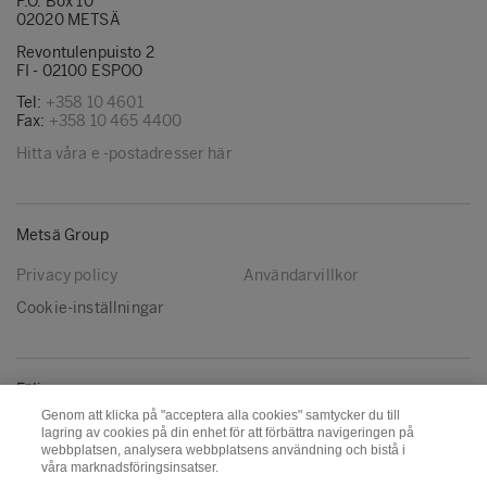
P.O. Box 10
02020 METSÄ
Revontulenpuisto 2
FI - 02100 ESPOO
Tel:
+358 10 4601
Fax:
+358 10 465 4400
Hitta våra e -postadresser här
Metsä Group
Privacy policy
Användarvillkor
Cookie-inställningar
Följ oss
Genom att klicka på "acceptera alla cookies" samtycker du till
LinkedIn
Youtube
lagring av cookies på din enhet för att förbättra navigeringen på
webbplatsen, analysera webbplatsens användning och bistå i
våra marknadsföringsinsatser.