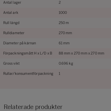
Antal lager
2
Antal ark
1000
Rull längd
250 m
Rulldiameter
270 mm
Diameter på kärnan
61 mm
Förpackningsmått H x L/D x B
88 mm x 270 mm x 270 mm
Gross vikt
0.696 kg
Rullar/konsumentförpackning
1
Relaterade produkter