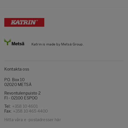
Katrin is made by Metsä Group.
Kontakta oss
P.O. Box 10
02020 METSÄ
Revontulenpuisto 2
FI - 02100 ESPOO
Tel:
+358 10 4601
Fax:
+358 10 465 4400
Hitta våra e -postadresser här