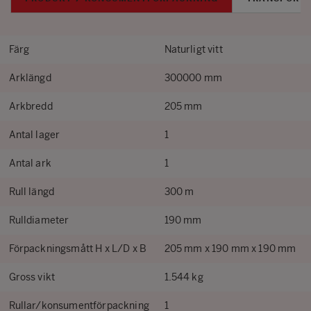
Färg
Naturligt vitt
Arklängd
300000 mm
Arkbredd
205 mm
Antal lager
1
Antal ark
1
Rull längd
300 m
Rulldiameter
190 mm
Förpackningsmått H x L/D x B
205 mm x 190 mm x 190 mm
Gross vikt
1.544 kg
Rullar/konsumentförpackning
1