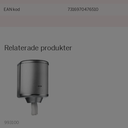
EAN kod
7316970476510
Relaterade produkter
993100