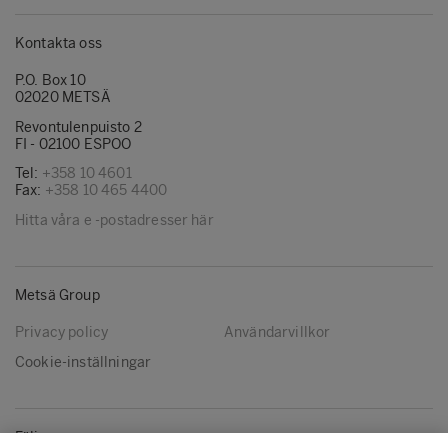
Kontakta oss
P.O. Box 10
02020 METSÄ
Revontulenpuisto 2
FI - 02100 ESPOO
Tel:
+358 10 4601
Fax:
+358 10 465 4400
Hitta våra e -postadresser här
Metsä Group
Privacy policy
Användarvillkor
Cookie-inställningar
Följ oss