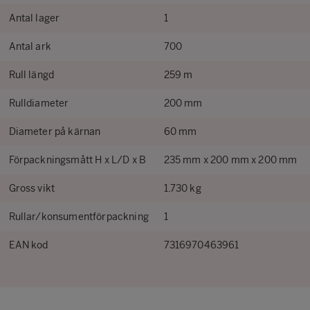
Antal lager
1
Antal ark
700
Rull längd
259 m
Rulldiameter
200 mm
Diameter på kärnan
60 mm
Förpackningsmått H x L/D x B
235 mm x 200 mm x 200 mm
Gross vikt
1.730 kg
Rullar/konsumentförpackning
1
EAN kod
7316970463961