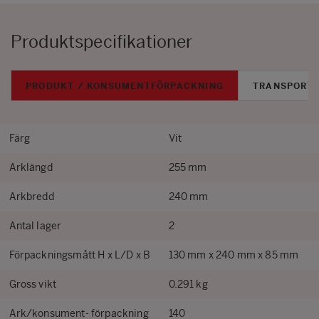
Produktspecifikationer
PRODUKT / KONSUMENTFÖRPACKNING
TRANSPORT
Färg
Vit
Arklängd
255 mm
Arkbredd
240 mm
Antal lager
2
Förpackningsmått H x L/D x B
130 mm x 240 mm x 85 mm
Gross vikt
0.291 kg
Ark/konsument- förpackning
140