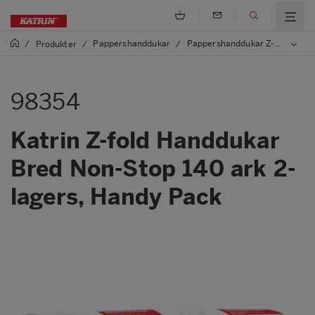
Pappershanddukar
Pappershanddukar Z-vikta, One/Non Stop
/
Produkter
/
/
98354
Katrin Z-fold Handdukar
Bred Non-Stop 140 ark 2-
lagers, Handy Pack