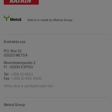
Katrin is made by Metsä Group.
Kontakta oss
P.O. Box 10
02020 METSÄ
Revontulenpuisto 2
FI - 02100 ESPOO
Tel:
+358 10 4601
Fax:
+358 10 465 4400
Hitta våra e -postadresser här
Metsä Group