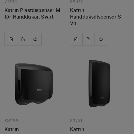
77434
88942
Katrin Plastdispenser M
Katrin
för Handdukar, Svart
Handduksdispenser S -
Vit
88966
89741
Katrin
Katrin