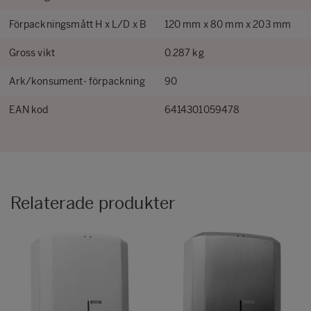
Förpackningsmått H x L/D x B
120 mm x 80 mm x 203 mm
Gross vikt
0.287 kg
Ark/konsument- förpackning
90
EAN kod
6414301059478
Relaterade produkter