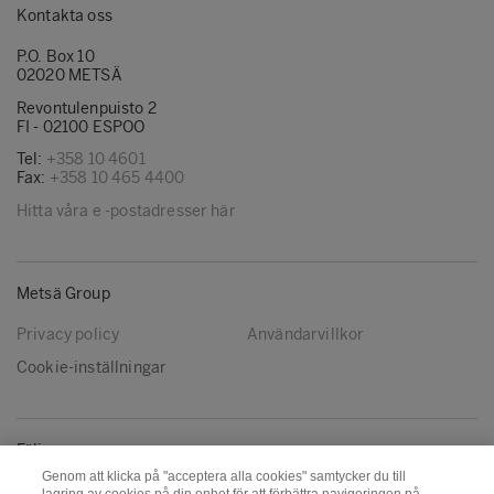
Kontakta oss
P.O. Box 10
02020 METSÄ
Revontulenpuisto 2
FI - 02100 ESPOO
Tel:
+358 10 4601
Fax:
+358 10 465 4400
Hitta våra e -postadresser här
Metsä Group
Privacy policy
Användarvillkor
Cookie-inställningar
Följ oss
Genom att klicka på "acceptera alla cookies" samtycker du till
LinkedIn
Youtube