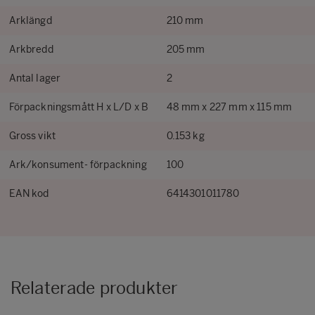
Arklängd
210 mm
Arkbredd
205 mm
Antal lager
2
Förpackningsmått H x L/D x B
48 mm x 227 mm x 115 mm
Gross vikt
0.153 kg
Ark/konsument- förpackning
100
EAN kod
6414301011780
Relaterade produkter