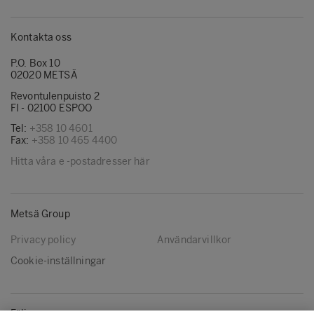
Kontakta oss
P.O. Box 10
02020 METSÄ
Revontulenpuisto 2
FI - 02100 ESPOO
Tel:
+358 10 4601
Fax:
+358 10 465 4400
Hitta våra e -postadresser här
Metsä Group
Privacy policy
Användarvillkor
Cookie-inställningar
Följ oss