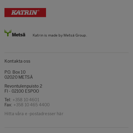
Katrin is made by Metsä Group.
Kontakta oss
P.O. Box 10
02020 METSÄ
Revontulenpuisto 2
FI - 02100 ESPOO
Tel:
+358 10 4601
Fax:
+358 10 465 4400
Hitta våra e -postadresser här