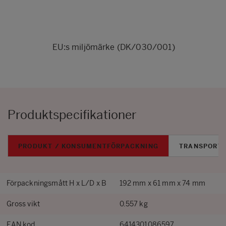
EU:s miljömärke (DK/030/001)
Produktspecifikationer
PRODUKT / KONSUMENTFÖRPACKNING
TRANSPORT
Förpackningsmått H x L/D x B
192 mm x 61 mm x 74 mm
Gross vikt
0.557 kg
EAN kod
6414301086597