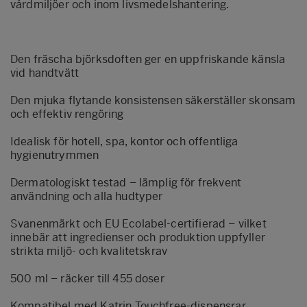
vårdmiljöer och inom livsmedelshantering.
Den fräscha björksdoften ger en uppfriskande känsla
vid handtvätt
Den mjuka flytande konsistensen säkerställer skonsam
och effektiv rengöring
Idealisk för hotell, spa, kontor och offentliga
hygienutrymmen
Dermatologiskt testad – lämplig för frekvent
användning och alla hudtyper
Svanenmärkt och EU Ecolabel-certifierad – vilket
innebär att ingredienser och produktion uppfyller
strikta miljö- och kvalitetskrav
500 ml – räcker till 455 doser
Kompatibel med Katrin Touchfree-dispensrar