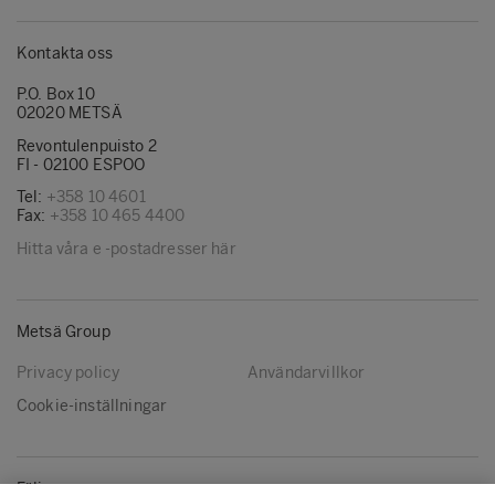
Kontakta oss
P.O. Box 10
02020 METSÄ
Revontulenpuisto 2
FI - 02100 ESPOO
Tel:
+358 10 4601
Fax:
+358 10 465 4400
Hitta våra e -postadresser här
Metsä Group
Privacy policy
Användarvillkor
Cookie-inställningar
Följ oss