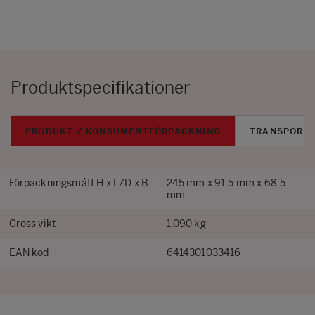
Produktspecifikationer
PRODUKT / KONSUMENTFÖRPACKNING
TRANSPORT
Förpackningsmått H x L/D x B
245 mm x 91.5 mm x 68.5
mm
Gross vikt
1.090 kg
EAN kod
6414301033416