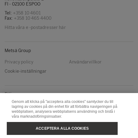
FI - 02100 ESPOO
Tel:
+358 10 4601
Fax:
+358 10 465 4400
Hitta våra e -postadresser här
Metsä Group
Privacy policy
Användarvillkor
Cookie-inställningar
Följ oss
Genom att klicka på "acceptera alla cookies" samtycker du till
LinkedIn
Youtube
lagring av cookies på din enhet för att förbättra navigeringen på
webbplatsen, analysera webbplatsens användning och bistå i
våra marknadsföringsinsatser.
Metsä Board
Metsä Fibre
ACCEPTERA ALLA COOKIES
Metsä Forest
Metsä Spring