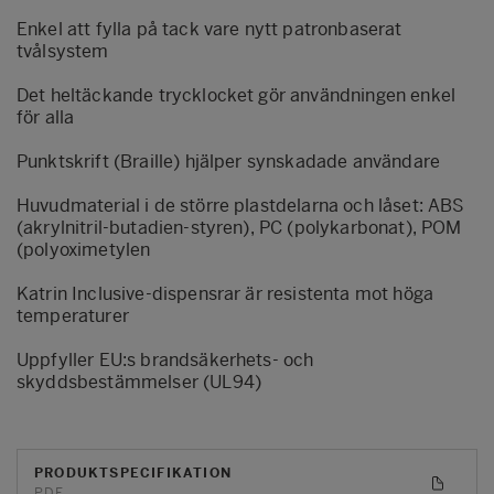
Enkel att fylla på tack vare nytt patronbaserat
tvålsystem
Det heltäckande trycklocket gör användningen enkel
för alla
Punktskrift (Braille) hjälper synskadade användare
Huvudmaterial i de större plastdelarna och låset: ABS
(akrylnitril-butadien-styren), PC (polykarbonat), POM
(polyoximetylen
Katrin Inclusive-dispensrar är resistenta mot höga
temperaturer
Uppfyller EU:s brandsäkerhets- och
skyddsbestämmelser (UL94)
PRODUKTSPECIFIKATION
PDF