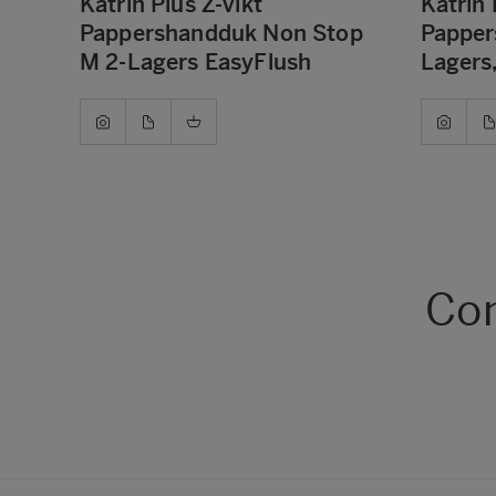
Katrin Plus Z-vikt
Katrin 
Pappershandduk Non Stop
Papper
M 2-Lagers EasyFlush
Lagers
Com