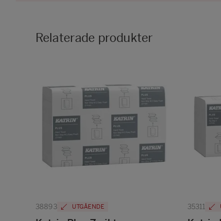
Relaterade produkter
38893
35311
UTGÅENDE