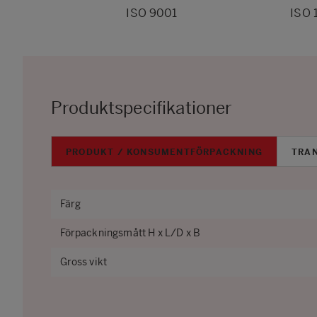
ISO 9001
ISO 
Produktspecifikationer
PRODUKT / KONSUMENTFÖRPACKNING
TRA
Färg
Förpackningsmått H x L/D x B
Gross vikt