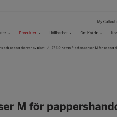
My Collect
ster
Produkter
Hållbarhet
Om Katrin
Kon
rs och papperskorgar av plast
/
77410 Katrin Plastdispenser M för pappers
ser M för pappershandd