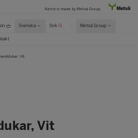
Katrin is made by Metsä Group.
ion
Svenska
Sök
Metsä Group
takt
handdukar, Vit
ukar, Vit