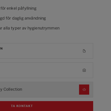
ör enkel påfyllning
gd för daglig användning
sar alla typer av hygienutrymmen
ON
My Collection
TA KONTAKT