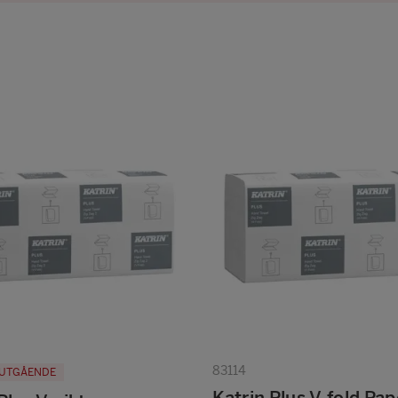
83114
UTGÅENDE
Katrin Plus V-fold Pap