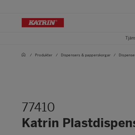
Tjän
/
Produkter
/
Dispensers & papperskorgar
/
Dispense
77410
Katrin Plastdispen