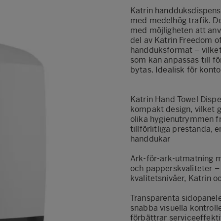
Katrin handduksdispense
med medelhög trafik. De
med möjligheten att anv
del av Katrin Freedom of
handduksformat – vilket 
som kan anpassas till f
bytas. Idealisk för konto
Katrin Hand Towel Disp
kompakt design, vilket g
olika hygienutrymmen från
tillförlitliga prestanda,
handdukar
Ark-för-ark-utmatning me
och papperskvaliteter – 
kvalitetsnivåer, Katrin o
Transparenta sidopaneler
snabba visuella kontrolle
förbättrar serviceeffekti