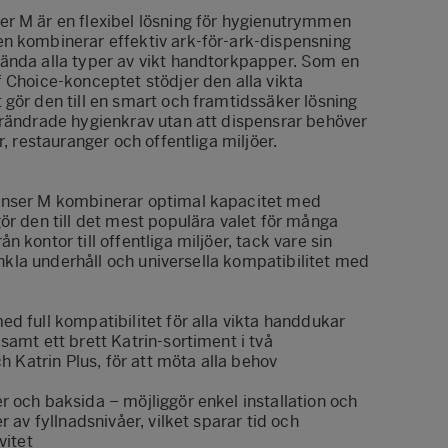
r M är en flexibel lösning för hygienutrymmen
n kombinerar effektiv ark-för-ark-dispensning
ända alla typer av vikt handtorkpapper. Som en
 Choice-konceptet stödjer den alla vikta
gör den till en smart och framtidssäker lösning
örändrade hygienkrav utan att dispensrar behöver
r, restauranger och offentliga miljöer.
enser M kombinerar optimal kapacitet med
ör den till det mest populära valet för många
 kontor till offentliga miljöer, tack vare sin
 enkla underhåll och universella kompatibilitet med
d full kompatibilitet för alla vikta handdukar
samt ett brett Katrin-sortiment i två
ch Katrin Plus, för att möta alla behov
 och baksida – möjliggör enkel installation och
r av fyllnadsnivåer, vilket sparar tid och
vitet