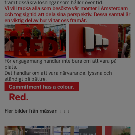
framtidssäkra lösningar som håller över tid.
Vi vill tacka alla som besökte vår monter i Amsterdam
och tog sig tid att dela sina perspektiv. Dessa samtal är
en viktig del av hur vi tar oss framåt.
För engagemang handlar inte bara om att vara på
plats.
Det handlar om att vara närvarande, lyssna och
ständigt bli bättre.
Fler bilder från mässan ↓ ↓ ↓