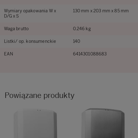
Wymiary opakowania W x
130 mm x 203 mm x 85 mm
D/G x S
Waga brutto
0.246 kg
Listki/ op. konsumenckie
140
EAN
6414301088683
Powiązane produkty