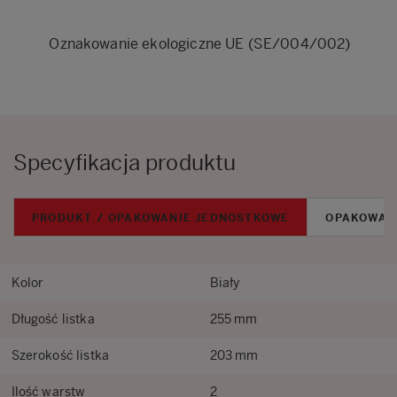
Oznakowanie ekologiczne UE (SE/004/002)
Specyfikacja produktu
PRODUKT / OPAKOWANIE JEDNOSTKOWE
OPAKOWAN
Kolor
Biały
Długość listka
255 mm
Szerokość listka
203 mm
Ilość warstw
2