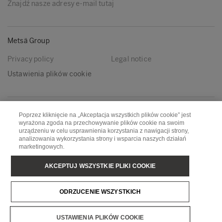
Znajdź nasze adresy e-mail tutaj
Metsä Group
Privacy policy
Legal notice
Ustawienia plików cookie
Podążaj za nami
Poprzez kliknięcie na „Akceptacja wszystkich plików cookie” jest
wyrażona zgoda na przechowywanie plików cookie na swoim
LinkedIn
Youtube
urządzeniu w celu usprawnienia korzystania z nawigacji strony,
analizowania wykorzystania strony i wsparcia naszych działań
marketingowych.
Metsä Board
Metsä Fibre
AKCEPTUJ WSZYSTKIE PLIKI COOKIE
Metsä Forest
Metsä Spring
ODRZUCENIE WSZYSTKICH
Metsä Tissue
Metsä Wood
USTAWIENIA PLIKÓW COOKIE
Copyright © Metsä Group