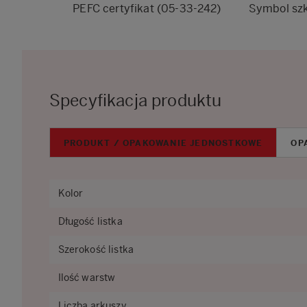
PEFC certyfikat (05-33-242)
Symbol szk
Specyfikacja produktu
PRODUKT / OPAKOWANIE JEDNOSTKOWE
OP
Kolor
Długość listka
Szerokość listka
Ilość warstw
Liczba arkuszy