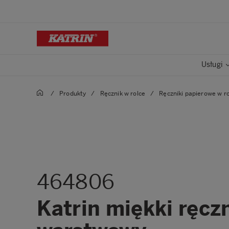
Usługi
/
Produkty
/
Ręcznik w rolce
/
Ręczniki papierowe w r
464806
Katrin miękki ręcz