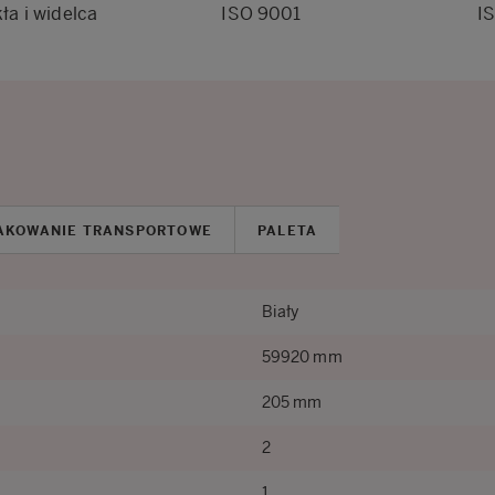
ła i widelca
ISO 9001
I
AKOWANIE TRANSPORTOWE
PALETA
Biały
59920 mm
205 mm
2
1