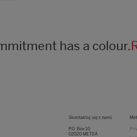
mitment has a colour.
Skontaktuj się z nami
Met
P.O. Box 10
Pri
02020 METSÄ