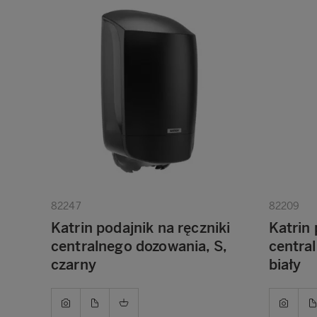
82247
82209
Katrin podajnik na ręczniki
Katrin 
centralnego dozowania, S,
centra
czarny
biały