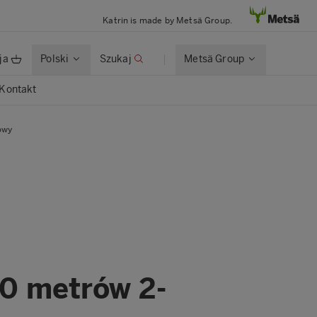
Katrin is made by Metsä Group.
ja
Polski
Szukaj
Metsä Group
Kontakt
owy
60 metrów 2-