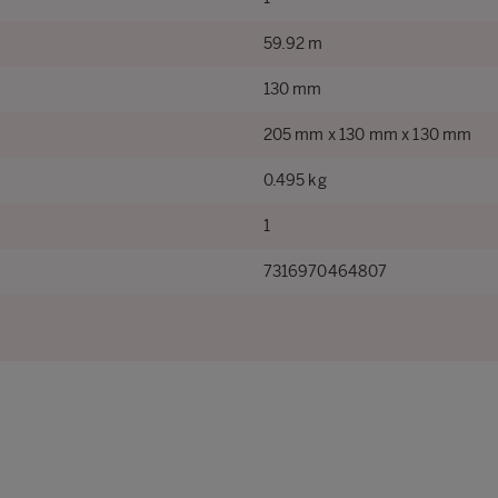
59.92 m
130 mm
205 mm x 130 mm x 130 mm
0.495 kg
1
7316970464807