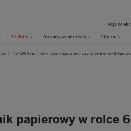
Moja kolekc
Produkty
Zrównoważony rozwój
O Katrin
olce
/
464806 Katrin miękki ręcznik papierowy w rolce 60 metrów 2-warstw
nik papierowy w rolce 