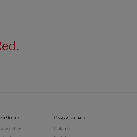
Red.
sä Group
Podążaj za nami
vacy policy
LinkedIn