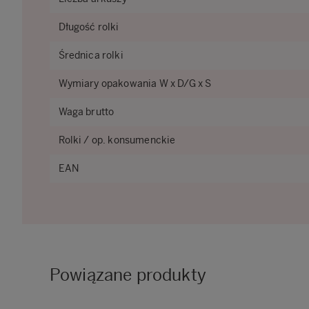
Długość rolki
Średnica rolki
Wymiary opakowania W x D/G x S
Waga brutto
Rolki / op. konsumenckie
EAN
Powiązane produkty