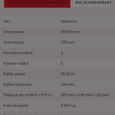
TUOTE / KULUTTAJAPAKKAUS
KULJETUSPAKKAUS
Väri
Valkoinen
Arkin pituus
59920 mm
Arkin leveys
205 mm
Kerrosten määrä
2
Arkkien määrä
1
Rullan pituus
59.92 m
Rullan halkaisija
130 mm
Pakkauksen mitat K x P/S x L
205 mm x 130 mm x 130 mm
Kokonaispaino
0.495 kg