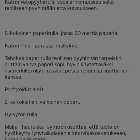
Katrin Vetopyyherulla sopii erinomaisesti sekä
teolliseen pyyhintään että kuivaukseen.
S‑kokoinen paperirulla, jossa 60 metriä paperia
Katrin Plus - parasta imukykyä.
Tehokas paperirulla teollisen pyyhinnän tarpeisiin,
erittäin vahva paperi sopii hyvin käytettäväksi
esimerkiksi öljyn, rasvan, pesuaineiden ja liuottimien
kanssa.
Perforoidut arkit
2‑kerroksinen, valkoinen paperi.
Hylsytön rulla
Malja - haarukka ‑symboli osoittaa, että tuote on
hyväksytty lyhytaikaiseen elintarvikekosketukseen,
kuten pyyhintään.