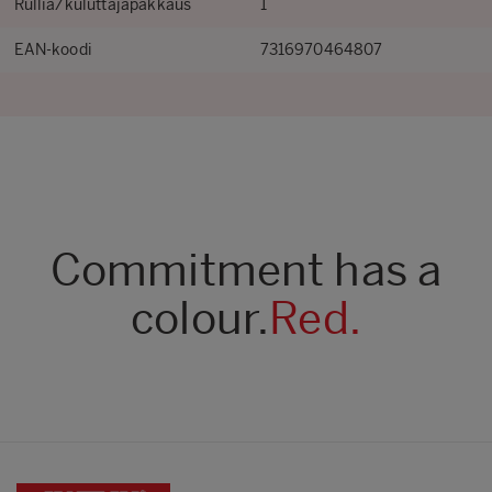
Rullia/kuluttajapakkaus
1
EAN-koodi
7316970464807
Commitment has a
colour.
Red.