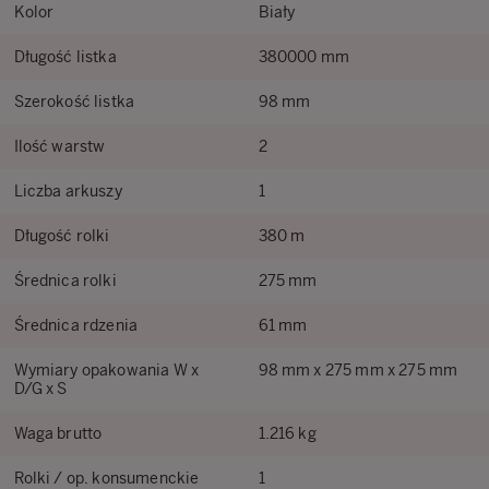
Kolor
Biały
Długość listka
380000 mm
Szerokość listka
98 mm
Ilość warstw
2
Liczba arkuszy
1
Długość rolki
380 m
Średnica rolki
275 mm
Średnica rdzenia
61 mm
Wymiary opakowania W x
98 mm x 275 mm x 275 mm
D/G x S
Waga brutto
1.216 kg
Rolki / op. konsumenckie
1