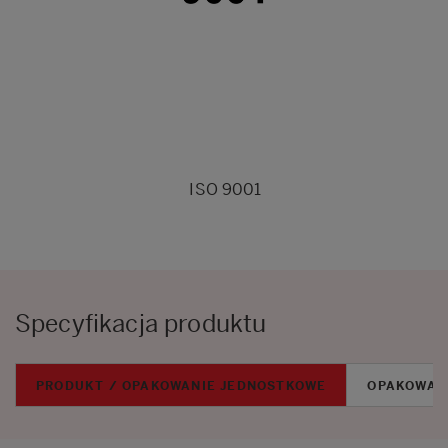
ISO 9001
Specyfikacja produktu
PRODUKT / OPAKOWANIE JEDNOSTKOWE
OPAKOWAN