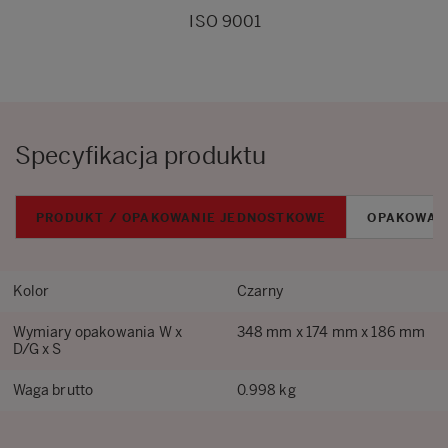
ISO 9001
Specyfikacja produktu
PRODUKT / OPAKOWANIE JEDNOSTKOWE
OPAKOWAN
Kolor
Czarny
Wymiary opakowania W x
348 mm x 174 mm x 186 mm
D/G x S
Waga brutto
0.998 kg