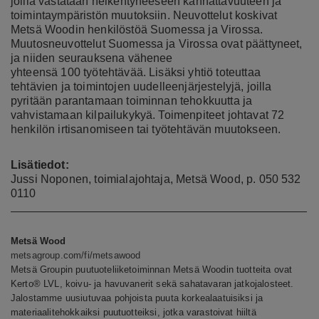
joilla vastataan heikentyneeseen kannattavuuteen ja
toimintaympäristön muutoksiin. Neuvottelut koskivat
Metsä Woodin henkilöstöä Suomessa ja Virossa.
Muutosneuvottelut Suomessa ja Virossa ovat päättyneet,
ja niiden seurauksena vähenee
yhteensä 100 työtehtävää. Lisäksi yhtiö toteuttaa
tehtävien ja toimintojen uudelleenjärjestelyjä, joilla
pyritään parantamaan toiminnan tehokkuutta ja
vahvistamaan kilpailukykyä. Toimenpiteet johtavat 72
henkilön irtisanomiseen tai työtehtävän muutokseen.
Lisätiedot:
Jussi Noponen, toimialajohtaja, Metsä Wood, p. 050 532
0110
Metsä Wood
metsagroup.com/fi/metsawood
Metsä Groupin puutuoteliiketoiminnan Metsä Woodin tuotteita ovat
Kerto® LVL, koivu- ja havuvanerit sekä sahatavaran jatkojalosteet.
Jalostamme uusiutuvaa pohjoista puuta korkealaatuisiksi ja
materiaalitehokkaiksi puutuotteiksi, jotka varastoivat hiiltä