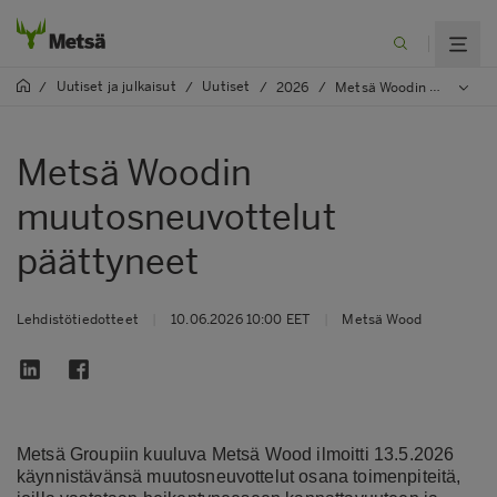
Uutiset ja julkaisut
Uutiset
/
/
/
2026
/
Metsä Woodin muutosneuvottelut päättyneet
Metsä Woodin
muutosneuvottelut
päättyneet
Lehdistötiedotteet
|
10.06.2026 10:00 EET
|
Metsä Wood
Metsä Groupiin kuuluva Metsä Wood ilmoitti 13.5.2026
käynnistävänsä muutosneuvottelut osana toimenpiteitä,