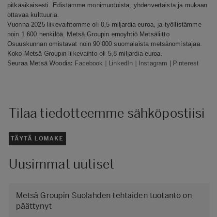
pitkäaikaisesti. Edistämme monimuotoista, yhdenvertaista ja mukaan
ottavaa kulttuuria.
Vuonna 2025 liikevaihtomme oli 0,5 miljardia euroa, ja työllistämme
noin 1 600 henkilöä. Metsä Groupin emoyhtiö Metsäliitto
Osuuskunnan omistavat noin 90 000 suomalaista metsänomistajaa.
Koko Metsä Groupin liikevaihto oli 5,8 miljardia euroa.
Seuraa Metsä Woodia
:
Facebook
|
LinkedIn
|
Instagram
|
Pinterest
Tilaa tiedotteemme sähköpostiisi
TÄYTÄ LOMAKE
Uusimmat uutiset
Metsä Groupin Suolahden tehtaiden tuotanto on
päättynyt