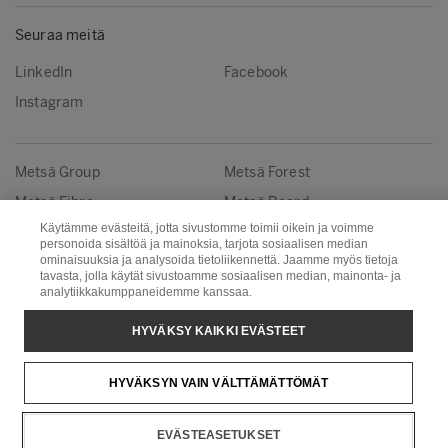
Seuraa meitä
LinkedIn
Facebook
Instagram
Metsä Group
Metsä Forest
Metsä Fibre
Metsä Board
Käytämme evästeitä, jotta sivustomme toimii oikein ja voimme
Metsä Tissue
Metsä Spring
personoida sisältöä ja mainoksia, tarjota sosiaalisen median
ominaisuuksia ja analysoida tietoliikennettä. Jaamme myös tietoja
tavasta, jolla käytät sivustoamme sosiaalisen median, mainonta- ja
Copyright © Metsä Group
analytiikkakumppaneidemme kanssaa.
HYVÄKSY KAIKKI EVÄSTEET
HYVÄKSYN VAIN VÄLTTÄMÄTTÖMÄT
EVÄSTEASETUKSET