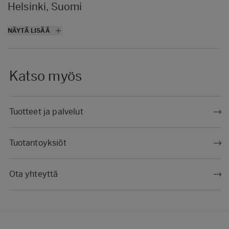
Helsinki, Suomi
Puuinfon valtakunnallinen ja vuosittain
NÄYTÄ LISÄÄ
järjestettävä Puupäivä kokoaa yhteen
satoja teollisuuden ja kaupan sekä kunta- ja
rakennusalan ammattilaisia ja päättäjiä.
Katso myös
Tuotteet ja palvelut
Tuotantoyksiöt
Ota yhteyttä