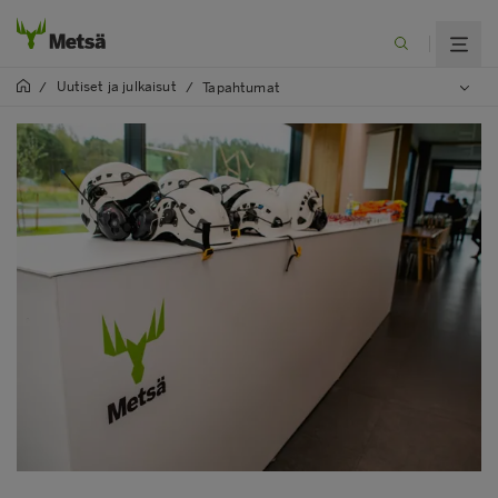
Uutiset ja julkaisut
/
/
Tapahtumat