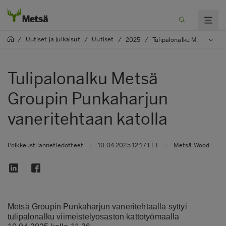
Uutiset ja julkaisut
Uutiset
/
/
/
2025
/
Tulipalonalku Metsä Groupin Punkaharjun vaneritehtaan katolla
Tulipalonalku Metsä
Groupin Punkaharjun
vaneritehtaan katolla
Poikkeustilannetiedotteet
|
10.04.2025 12:17 EET
|
Metsä Wood
Metsä Groupin Punkaharjun vaneritehtaalla syttyi
tulipalonalku viimeistelyosaston kattotyömaalla