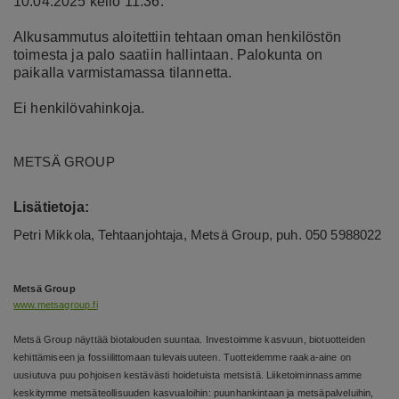
10.04.2025 kello 11.36.
Alkusammutus aloitettiin tehtaan oman henkilöstön
toimesta ja palo saatiin hallintaan. Palokunta on
paikalla varmistamassa tilannetta.
Ei henkilövahinkoja.
M
ETSÄ GROUP
Lisätietoja:
Petri Mikkola, Tehtaanjohtaja, Metsä Group, puh. 050 5988022
Metsä Group
www.metsagroup.fi
Metsä Group näyttää biotalouden suuntaa. Investoimme kasvuun, biotuotteiden
kehittämiseen ja fossiilittomaan tulevaisuuteen. Tuotteidemme raaka-aine on
uusiutuva puu pohjoisen kestävästi hoidetuista metsistä. Liiketoiminnassamme
keskitymme metsäteollisuuden kasvualoihin: puunhankintaan ja metsäpalveluihin,