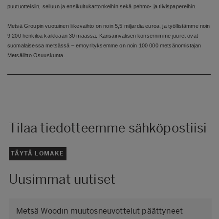
puutuotteisiin, selluun ja ensikuitukartonkeihin sekä pehmo- ja tiivispapereihin.
Metsä Groupin vuotuinen liikevaihto on noin 5,5 miljardia euroa, ja työllistämme noin
9 200 henkilöä kaikkiaan 30 maassa. Kansainvälisen konsernimme juuret ovat
suomalaisessa metsässä – emoyrityksemme on noin 100 000 metsänomistajan
Metsäliitto Osuuskunta.
Tilaa tiedotteemme sähköpostiisi
TÄYTÄ LOMAKE
Uusimmat uutiset
Metsä Woodin muutosneuvottelut päättyneet