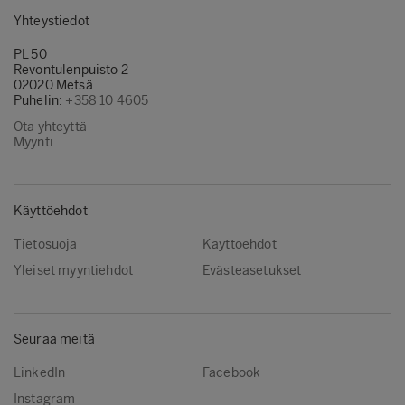
Yhteystiedot
PL 50
Revontulenpuisto 2
02020 Metsä
Puhelin:
+358 10 4605
Ota yhteyttä
Myynti
Käyttöehdot
Tietosuoja
Käyttöehdot
Yleiset myyntiehdot
Evästeasetukset
Seuraa meitä
LinkedIn
Facebook
Instagram