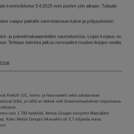
alo keskiviikkona 9.4.2025 noin puolen yön aikaan. Tulipalo
slaitos saapui paikalle varmistamaan katon ja pölyputkiston
hkö- ja paineilmakaapeleiden vaurioitumisia. Linjan korjaus on
puun. Tehtaan toiminta jatkuu normaalisti muiden linjojen osalta.
 5338
ovat Kerto® LVL, koivu- ja havuvanerit sekä sahatavaran
oivat hiiltä, ja niillä on tärkeä rooli ilmastonmuutoksen torjunnassa.
lttuuria.
tämme noin 1 700 henkilöä. Metsä Groupin emoyhtiö Metsäliitto
. Koko Metsä Groupin liikevaihto oli 5,7 miljardia euroa.
rest