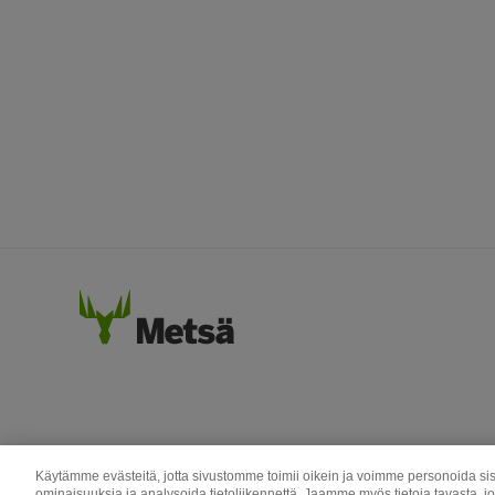
Käytämme evästeitä, jotta sivustomme toimii oikein ja voimme personoida sis
ominaisuuksia ja analysoida tietoliikennettä. Jaamme myös tietoja tavasta, j