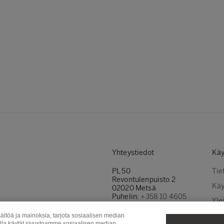
Yhteystiedot
Käy
PL 50
Tie
Revontulenpuisto 2
Käy
02020 Metsä
Puhelin:
+358 10 4605
Yle
Ota yhteyttä
Evä
ältöä ja mainoksia, tarjota sosiaalisen median
Myynti
olla käytät sivustoamme sosiaalisen median,