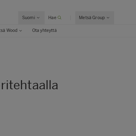
Suomi
Hae
Metsä Group
tsä Wood
Ota yhteyttä
itehtaalla