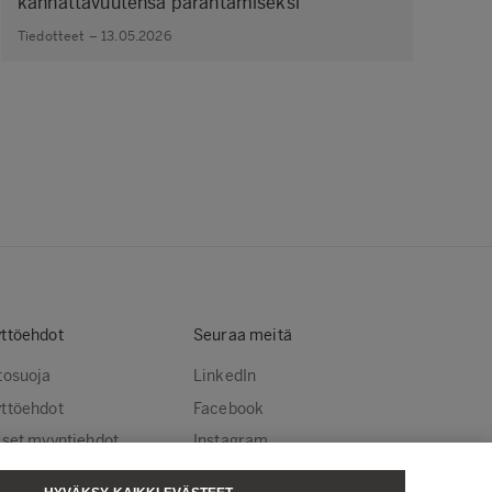
kannattavuutensa parantamiseksi
Tiedotteet – 13.05.2026
ttöehdot
Seuraa meitä
tosuoja
LinkedIn
ttöehdot
Facebook
iset myyntiehdot
Instagram
steasetukset