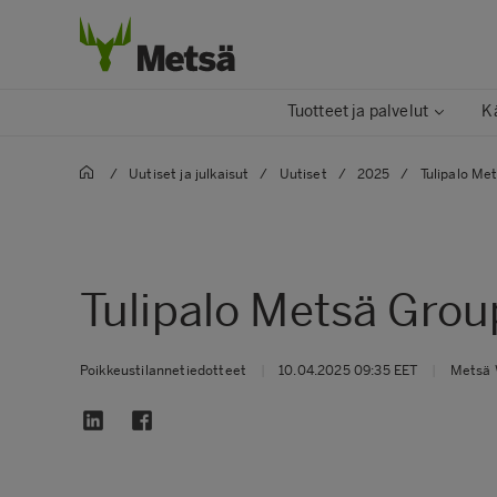
Tuotteet ja palvelut
K
/
Uutiset ja julkaisut
/
Uutiset
/
2025
/
Tulipalo Me
Tulipalo Metsä Grou
Poikkeustilannetiedotteet
|
10.04.2025 09:35 EET
|
Metsä