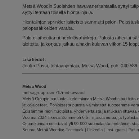
Metsä Woodin Suolahden havuvaneritehtaalla syttyi tulip
syttyi tehtaan toisella hiontalinjalla.
Hiontalinjan sprinklerilaitteisto sammutti palon. Pelastu
palopesäkkeiden varalta.
Palo ei aiheuttanut henkilövahinkoja. Palosta aiheutui sä
aloitettu, ja korjaus jatkuu ainakin kuluvan viikon 15 lop
Lisätiedot:
Jouko Pussi, tehtaanjohtaja, Metsä Wood, puh. 040 589
Metsä Wood
metsagroup.com/fi/metsawood
Metsä Groupin puutuoteliiketoiminnan Metsä Woodin tuotteita 
jatkojalosteet. Pohjoisesta puusta valmistetut tuotteemme varast
Edistämme monimuotoista, yhdenvertaista ja mukaan ottavaa ku
Vuonna 2024 liikevaihtomme oli 0,6 miljardia euroa, ja työllis
yli
Osuuskunnan omistavat
90 000 suomalaista metsänomistajaa
Seuraa Metsä Woodia
:
Facebook
|
LinkedIn
|
Instagram
|
Pinte