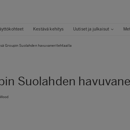
äyttökohteet
Kestävä kehitys
Uutiset ja julkaisut
Me
tsä Groupin Suolahden havuvaneritehtaalla
pin Suolahden havuvaner
 Wood