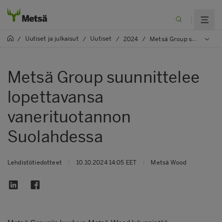
Uutiset ja julkaisut
Uutiset
/
/
/
2024
/
Metsä Group suunnittelee lopettavansa vanerituotannon Suolahdessa
Metsä Group suunnittelee
lopettavansa
vanerituotannon
Suolahdessa
Lehdistötiedotteet
|
10.10.2024 14:05 EET
|
Metsä Wood