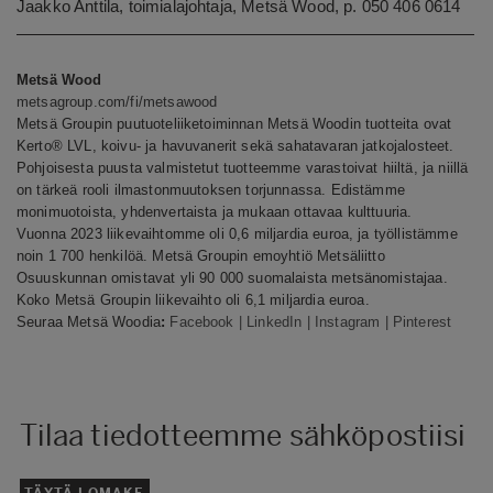
Jaakko Anttila, toimialajohtaja, Metsä Wood, p. 050 406 0614
Metsä Wood
metsagroup.com/fi/metsawood
Metsä Groupin puutuoteliiketoiminnan Metsä Woodin tuotteita ovat
Kerto® LVL, koivu- ja havuvanerit sekä sahatavaran jatkojalosteet.
Pohjoisesta puusta valmistetut tuotteemme varastoivat hiiltä, ja niillä
on tärkeä rooli ilmastonmuutoksen torjunnassa. Edistämme
monimuotoista, yhdenvertaista ja mukaan ottavaa kulttuuria.
Vuonna 2023 liikevaihtomme oli 0,6 miljardia euroa, ja työllistämme
noin 1 700 henkilöä. Metsä Groupin emoyhtiö Metsäliitto
Osuuskunnan omistavat yli 90 000 suomalaista metsänomistajaa.
Koko Metsä Groupin liikevaihto oli 6,1 miljardia euroa.
Seuraa Metsä Woodia
:
Facebook
|
LinkedIn
|
Instagram
|
Pinterest
Tilaa tiedotteemme sähköpostiisi