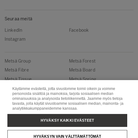
Seuraa meitä
LinkedIn
Facebook
Instagram
Metsä Group
Metsä Forest
Metsä Fibre
Metsä Board
Metsä Tissue
Metsä Spring
Käytämme evästeitä, jotta sivustomme toimii oikein ja voimme
personoida sisältöä ja mainoksia, tarjota sosiaalisen median
Copyright © Metsä Group
ominaisuuksia ja analysoida tietoliikennettä. Jaamme myös tietoja
tavasta, jolla käytät sivustoamme sosiaalisen median, mainonta- ja
analytiikkakumppaneidemme kanssaa.
HYVÄKSY KAIKKI EVÄSTEET
HYVÄKSYN VAIN VÄLTTÄMÄTTÖMÄT