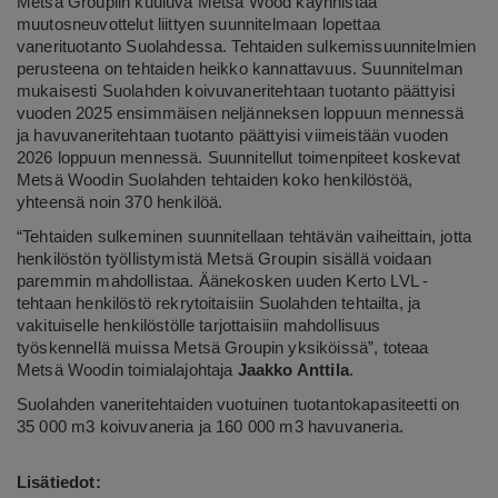
Metsä Groupiin kuuluva Metsä Wood käynnistää
muutosneuvottelut liittyen suunnitelmaan lopettaa
vanerituotanto Suolahdessa. Tehtaiden sulkemissuunnitelmien
perusteena on tehtaiden heikko kannattavuus. Suunnitelman
mukaisesti Suolahden koivuvaneritehtaan tuotanto päättyisi
vuoden 2025 ensimmäisen neljänneksen loppuun mennessä
ja havuvaneritehtaan tuotanto päättyisi viimeistään vuoden
2026 loppuun mennessä. Suunnitellut toimenpiteet koskevat
Metsä Woodin Suolahden tehtaiden koko henkilöstöä,
yhteensä noin 370 henkilöä.
“Tehtaiden sulkeminen suunnitellaan tehtävän vaiheittain, jotta
henkilöstön työllistymistä Metsä Groupin sisällä voidaan
paremmin mahdollistaa. Äänekosken uuden Kerto LVL -
tehtaan henkilöstö rekrytoitaisiin Suolahden tehtailta, ja
vakituiselle henkilöstölle tarjottaisiin mahdollisuus
työskennellä muissa Metsä Groupin yksiköissä”, toteaa
Metsä Woodin toimialajohtaja
Jaakko Anttila
.
Suolahden vaneritehtaiden vuotuinen tuotantokapasiteetti on
35 000 m3 koivuvaneria ja 160 000 m3 havuvaneria.
Lisätiedot: