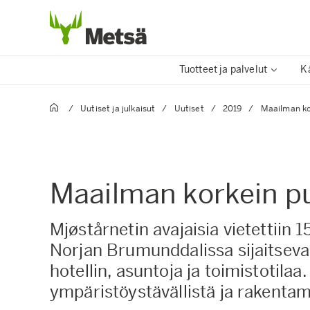
Tuotteet ja palvelut
K
/
Uutiset ja julkaisut
/
Uutiset
/
2019
/
Maailman ko
Maailman korkein p
Mjøstårnetin avajaisia vietettiin 
Norjan Brumunddalissa sijaitseva
hotellin, asuntoja ja toimistotil
ympäristöystävällistä ja rakenta