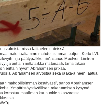
en valmistamissa lattiaelementeissä.
omaa materiaaliamme mahdollisimman paljon. Kerto LVL
silevyihin ja päätypalkkeihin”, sanoo Moelven Limtren
evyt ja erittäin mittatarkka materiaali, tämä takasi
 on erittäin hyvä”, Abrahamsen jatkaa.
 vuosia. Abrahamsen arvostaa sekä raaka-aineen laatua
tamaan mahdollisimman kestävästi”, sanoo Abrahamsen,
kkeita. Ympäristöystävällisen rakentamisen kysyntä
ina korostuu maailman kaupunkien kasvaessa.
nkkeesta
.
LWv7q