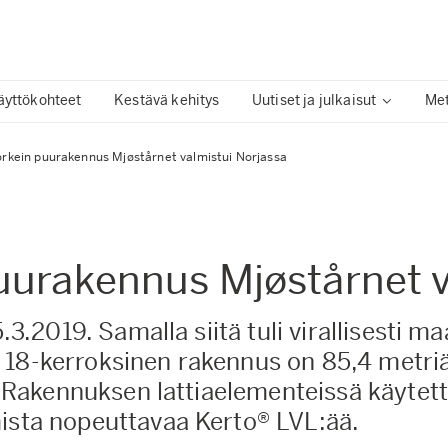
äyttökohteet
Kestävä kehitys
Uutiset ja julkaisut
Me
rkein puurakennus Mjøstårnet valmistui Norjassa
uurakennus Mjøstårnet v
15.3.2019. Samalla siitä tuli virallisesti
 18-kerroksinen rakennus on 85,4 metriä
aa. Rakennuksen lattiaelementeissä käytet
mista nopeuttavaa Kerto® LVL:ää.