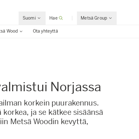
Suomi
Hae
Metsä Group
tsä Wood
Ota yhteyttä
almistui Norjassa
 maailman korkein puurakennus.
 korkea, ja se kätkee sisäänsä
tiin Metsä Woodin kevyttä,