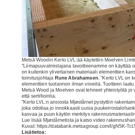
Metsä Woodin Kerto LVL:ää käytettiin Moelven Limtr
”Liimapuuvalmistajana tavoitteenamme on käyttää 
on kuitenkin ylivertainen materiaali elementtien kan
toimitusjohtaja
Rune Abrahamsen
. ”Kerto LVL on k
elementtien tuotannon ilman viiveitä. Tuotteen laatu
Metsä Wood ja Moelven ovat tehneet yhteistyötä jo
että sertifiointia.
”Kerto LVL:n ansiosta Mjøstårnet pystyttiin raken
joka odottaa jo innokkaasti uusia puukerrostalohan
kasvaa ja puun käytön merkitys rakennusmateriaal
Lue lisää Mjøstårnetista
ja
katso video rakennusha
Kuvat:
https://databank.metsagroup.com/l/gN5K-Tc
Lisätietoa: