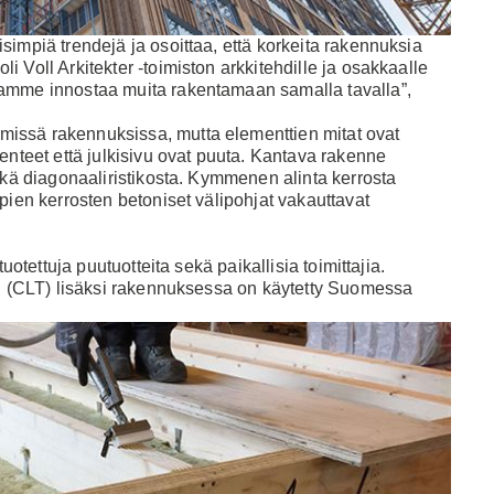
impiä trendejä ja osoittaa, että korkeita rakennuksia
 Voll Arkitekter -toimiston arkkitehdille ja osakkaalle
amme innostaa muita rakentamaan samalla tavalla”,
issä rakennuksissa, mutta elementtien mitat ovat
enteet että julkisivu ovat puuta. Kantava rakenne
ekä diagonaaliristikosta. Kymmenen alinta kerrosta
pien kerrosten betoniset välipohjat vakauttavat
uotettuja puutuotteita sekä paikallisia toimittajia.
un (CLT) lisäksi rakennuksessa on käytetty Suomessa