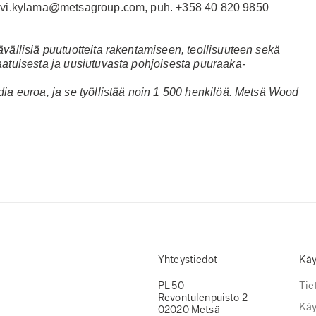
iivi.kylama@metsagroup.com
, puh. +358 40 820 9850
vällisiä puutuotteita rakentamiseen, teollisuuteen sekä
aatuisesta ja uusiutuvasta pohjoisesta puuraaka-
ia euroa, ja se työllistää noin 1 500 henkilöä.
Metsä Wood
Yhteystiedot
Käy
PL 50
Tie
Revontulenpuisto 2
Käy
02020 Metsä