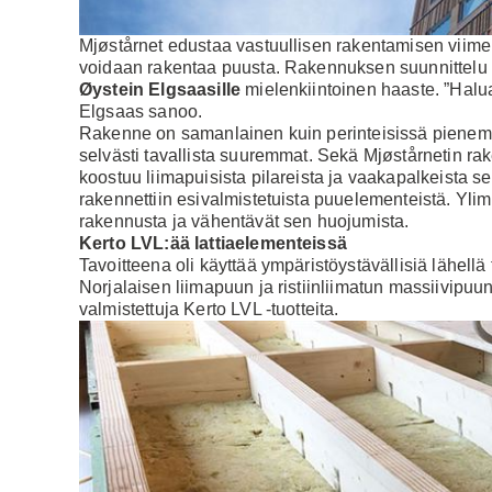
Mjøstårnet edustaa vastuullisen rakentamisen viimeis
voidaan rakentaa puusta. Rakennuksen suunnittelu oli
Øystein Elgsaasille
mielenkiintoinen haaste. ”Halu
Elgsaas sanoo.
Rakenne on samanlainen kuin perinteisissä pienemm
selvästi tavallista suuremmat. Sekä Mjøstårnetin rak
koostuu liimapuisista pilareista ja vaakapalkeista s
rakennettiin esivalmistetuista puuelementeistä. Ylim
rakennusta ja vähentävät sen huojumista.
Kerto LVL:ää lattiaelementeissä
Tavoitteena oli käyttää ympäristöystävällisiä lähellä t
Norjalaisen liimapuun ja ristiinliimatun massiivipu
valmistettuja Kerto LVL -tuotteita.