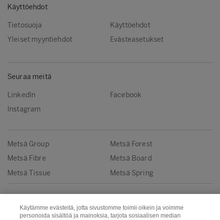
Käyttöehdot
Tietosuoja
Käyttöehdot
Yleiset myyntiehdot
Evästeasetukset
Seuraa meitä
LinkedIn
Facebook
Instagram
Metsä Group
Metsä Forest
Metsä Fibre
Metsä Board
Metsä Tissue
Metsä Spring
Copyright © Metsä Group
Käytämme evästeitä, jotta sivustomme toimii oikein ja voimme
personoida sisältöä ja mainoksia, tarjota sosiaalisen median