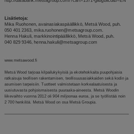
http://databank.metsagroup.com/?cart=1571-gllbgbilcd&l=EN
Lisätietoja:
Mika Ruohonen, avainasiakaspäällikkö, Metsä Wood, puh.
050 401 2363, mika.ruohonen@metsagroup.com.
Henna Hakuli, markkinointipäällikkö, Metsä Wood, puh.
040 829 9346,
henna.hakuli@metsagroup.com
www.metsawood.fi
Metsä Wood tarjoaa kilpailukykyisiä ja ekotehokkaita puupohjaisia
ratkaisuja teollisen rakentamisen, teollisuusasiakkaiden sekä kodin ja
asumisen tarpeisiin. Tuotteet valmistetaan korkealaatuisesta ja
uusiutuvasta pohjoismaisesta puuraaka-aineesta. Metsä Woodin
liikevaihto vuonna 2012 oli 904 miljoonaa euroa, ja se työllistää noin
2 700 henkilöä. Metsä Wood on osa Metsä Groupia.