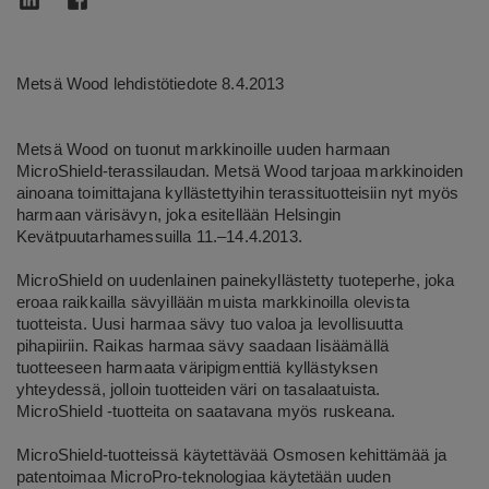
Metsä Wood lehdistötiedote 8.4.2013
Metsä Wood on tuonut markkinoille uuden harmaan
MicroShield-terassilaudan. Metsä Wood tarjoaa markkinoiden
ainoana toimittajana kyllästettyihin terassituotteisiin nyt myös
harmaan värisävyn, joka esitellään Helsingin
Kevätpuutarhamessuilla 11.–14.4.2013.
MicroShield on uudenlainen painekyllästetty tuoteperhe, joka
eroaa raikkailla sävyillään muista markkinoilla olevista
tuotteista. Uusi harmaa sävy tuo valoa ja levollisuutta
pihapiiriin. Raikas harmaa sävy saadaan lisäämällä
tuotteeseen harmaata väripigmenttiä kyllästyksen
yhteydessä, jolloin tuotteiden väri on tasalaatuista.
MicroShield -tuotteita on saatavana myös ruskeana.
MicroShield-tuotteissä käytettävää Osmosen kehittämää ja
patentoimaa MicroPro-teknologiaa käytetään uuden