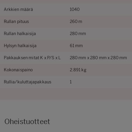
Arkkien määrä
1040
Rullan pituus
260 m
Rullan halkaisija
280 mm
Hylsyn halkaisija
61 mm
Pakkauksen mitat K x P/S x L
280 mm x 280 mm x 280 mm
Kokonaispaino
2.891 kg
Rullia/kuluttajapakkaus
1
Oheistuotteet