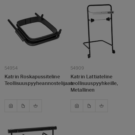
54954
54909
Katrin Roskapussiteline
Katrin Lattiateline
Teollisuuspyyheannostelijaan
teollisuuspyyhkeille,
Metallinen