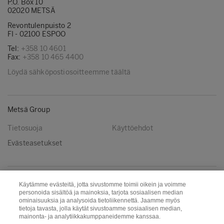
P.O. Box 10
02020 METSÄ
Revontulenpuisto 2
FI - 02100 ESPOO
Tel:
+358 10 4601
Fax:
+358 10 465 4400
Löydä sähköpostiosoitteemme täältä
Metsä Group
Tietosuoja
Käyttöehdot
Evästeasetukset
Seuraa meitä
Käytämme evästeitä, jotta sivustomme toimii oikein ja voimme
personoida sisältöä ja mainoksia, tarjota sosiaalisen median
LinkedIn
Youtube
ominaisuuksia ja analysoida tietoliikennettä. Jaamme myös
tietoja tavasta, jolla käytät sivustoamme sosiaalisen median,
mainonta- ja analytiikkakumppaneidemme kanssaa.