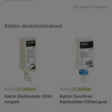
Näytetään 3 tuotetta
Käsien desinfiointiaineet
101030
101061
UUTUUS
UUTUUS
Katrin Käsihuuhde 1000
Katrin Touchfree
ml geeli
Käsihuuhde 500ml geeli