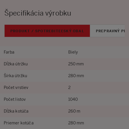
Špecifikácia výrobku
PRODUKT / SPOTREBITEĽSKÝ OBAL
PREPRAVNÝ PB
Farba
Biely
Dĺžka útržku
250 mm
Šírka útržku
280 mm
Počet vrstiev
2
Počet listov
1040
Dĺžka kotúča
260 m
Priemer kotúča
280 mm