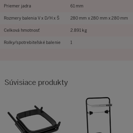
Priemer jadra
61 mm
Rozmery balenia V x D/H x Š
280 mm x 280 mm x 280 mm
Celková hmotnosť
2.891 kg
Rolky/spotrebiteľské balenie
1
Súvisiace produkty