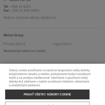
Tel:
+358 10 4601
Fax:
+358 10 465 4400
Naše e -mailové adresy nájdete tu
Metsä Group
Privacy policy
Legal notice
Nastavenia súborov cookie
Nasleduj nás
Súbory cookie používame na správne fungovanie našej stránky,
prispôsobenie obsahu a reklám, poskytovanie funkcií sociálnych
LinkedIn
Youtube
médií a na analýzu návštevnosti. Informácie o používaní našej
stránky tiež zdieľame s našimi sociálnymi médiami, reklamnými
a analytickými partnermi.
Metsä Board
Metsä Fibre
PRIJAŤ VŠETKY SÚBORY COOKIE
Metsä Forest
Metsä Spring