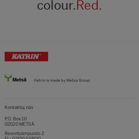
colour.
Red.
Katrin is made by Metsä Group.
Kontaktuj nás
P.O. Box 10
02020 METSÄ
Revontulenpuisto 2
FI - 02100 ESPOO