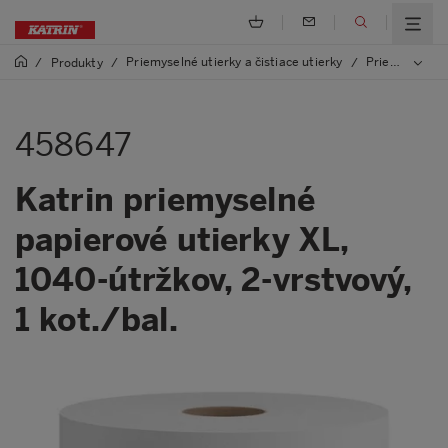
Priemyselné utierky a čistiace utierky
Priemyselné utierky
/
Produkty
/
/
458647
Katrin priemyselné
papierové utierky XL,
1040-útržkov, 2-vrstvový,
1 kot./bal.