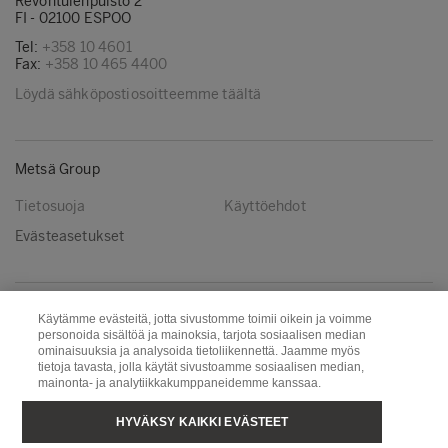
Revontulenpuisto 2
FI - 02100 ESPOO
Tel:
+358 10 4601
Fax:
+358 10 465 4400
Löydä sähköpostiosoitteemme täältä
Metsä Group
Tietosuoja
Käyttöehdot
Evästeasetukset
Seuraa meitä
Käytämme evästeitä, jotta sivustomme toimii oikein ja voimme
personoida sisältöä ja mainoksia, tarjota sosiaalisen median
LinkedIn
Youtube
ominaisuuksia ja analysoida tietoliikennettä. Jaamme myös
tietoja tavasta, jolla käytät sivustoamme sosiaalisen median,
mainonta- ja analytiikkakumppaneidemme kanssaa.
Metsä Board
Metsä Fibre
HYVÄKSY KAIKKI EVÄSTEET