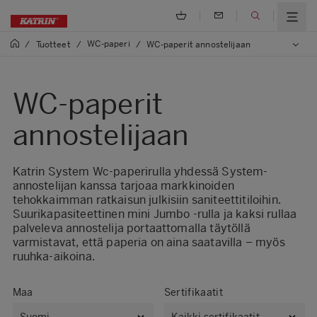
WC-paperi
/
Tuotteet
/
/
WC-paperit annostelijaan
WC-paperit
annostelijaan
Katrin System Wc-paperirulla yhdessä System-
annostelijan kanssa tarjoaa markkinoiden
tehokkaimman ratkaisun julkisiin saniteettitiloihin.
Suurikapasiteettinen mini Jumbo -rulla ja kaksi rullaa
palveleva annostelija portaattomalla täytöllä
varmistavat, että paperia on aina saatavilla – myös
ruuhka-aikoina.
Maa
Sertifikaatit