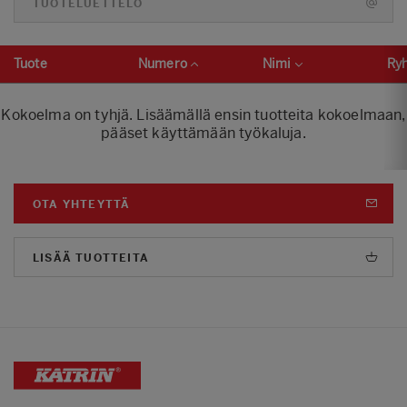
TUOTELUETTELO
Tuote
Numero
Nimi
Ry
Kokoelma on tyhjä. Lisäämällä ensin tuotteita kokoelmaan,
pääset käyttämään työkaluja.
OTA YHTEYTTÄ
LISÄÄ TUOTTEITA