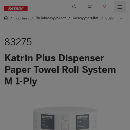
Rullakäsipyyhkeet
Käsipyyherullat
/
Tuotteet
/
/
/
83275 Katrin Plus Dispenser Paper Towel Roll System M 1-Ply
83275
Katrin Plus Dispenser
Paper Towel Roll System
M 1-Ply