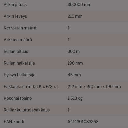
Arkin pituus
300000 mm
Arkin leveys
210 mm
Kerrosten määrä
1
Arkkien määrä
1
Rullan pituus
300 m
Rullan halkaisija
190 mm
Hylsyn halkaisija
45 mm
Pakkauksen mitat K x P/S x L
212 mm x 190 mm x 190 mm
Kokonaispaino
1.513 kg
Rullia/kuluttajapakkaus
1
EAN-koodi
6414301083268