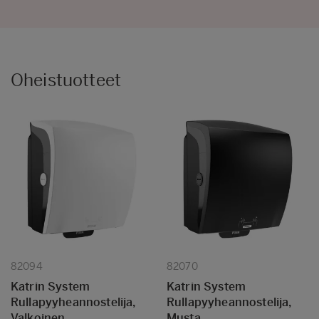
Oheistuotteet
82094
82070
Katrin System
Katrin System
Rullapyyheannostelija,
Rullapyyheannostelija,
Valkoinen
Musta