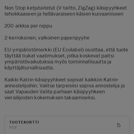
Non Stop ketjutaitetut (V-taitto, ZigZag) käsipyyhkeet
tehokkaaseen ja hellävaraiseen käsien kuivaamiseen
200 arkkia per nippu
2-kerroksinen, valkoinen paperipyyhe
EU-ympäristömerkki (EU Ecolabel) osoittaa, että tuote
täyttää tiukat vaatimukset, jotka koskevat paitsi
ympäristövaikutuksia myös toiminnallisuutta ja
käyttäjäturvallisuutta.
Kaikki Katrin-käsipyyhkeet sopivat kaikkiin Katrin-
annostelijoihin. Valitse tarpeisiisi sopiva annostelija ja
saat Vapauden Valita parhaan käsipyyhkeen
vierailijoiden kokemuksen takaamiseksi.
TUOTEKORTTI
PDF