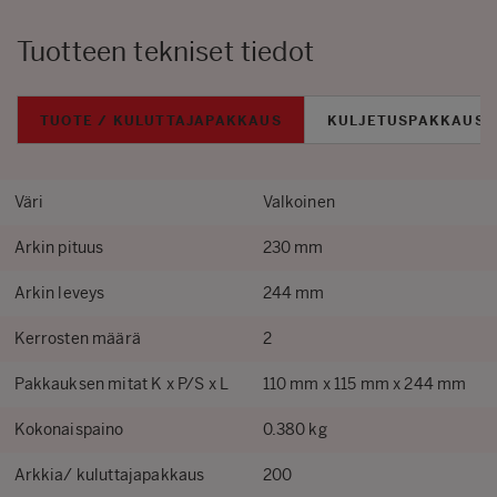
Tuotteen tekniset tiedot
TUOTE / KULUTTAJAPAKKAUS
KULJETUSPAKKAUS
Väri
Valkoinen
Arkin pituus
230 mm
Arkin leveys
244 mm
Kerrosten määrä
2
Pakkauksen mitat K x P/S x L
110 mm x 115 mm x 244 mm
Kokonaispaino
0.380 kg
Arkkia/ kuluttajapakkaus
200