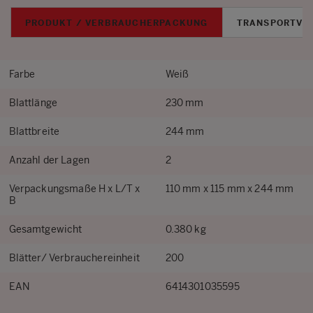
PRODUKT / VERBRAUCHERPACKUNG
TRANSPORTVE
Farbe
Weiß
Blattlänge
230 mm
Blattbreite
244 mm
Anzahl der Lagen
2
Verpackungsmaße H x L/T x
110 mm x 115 mm x 244 mm
B
Gesamtgewicht
0.380 kg
Blätter/ Verbrauchereinheit
200
EAN
6414301035595