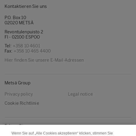
Kontaktieren Sie uns
P.O. Box 10
02020 METSÄ
Revontulenpuisto 2
FI - 02100 ESPOO
Tel:
+358 10 4601
Fax:
+358 10 465 4400
Hier finden Sie unsere E-Mail-Adressen
Metsä Group
Privacy policy
Legal notice
Cookie Richtlinie
Folgen Sie uns
Wenn Sie auf „Alle Cookies akzeptieren“ klicken, stimmen Sie