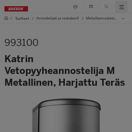
Annostelijat ja roskakorit
Metalliannostelijat ja -roskakorit
/
Tuotteet
/
/
993100
Katrin
Vetopyyheannostelija M
Metallinen, Harjattu Teräs