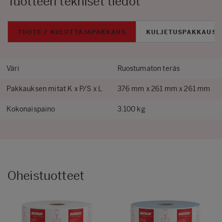
Tuotteen tekniset tiedot
TUOTE / KULUTTAJAPAKKAUS
KULJETUSPAKKAUS
Väri
Ruostumaton teräs
Pakkauksen mitat K x P/S x L
376 mm x 261 mm x 261 mm
Kokonaispaino
3.100 kg
Oheistuotteet