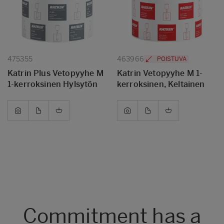
475355
463966
POISTUVA
Katrin Plus Vetopyyhe M
Katrin Vetopyyhe M 1-
1-kerroksinen Hylsytön
kerroksinen, Keltainen
Commitment has a