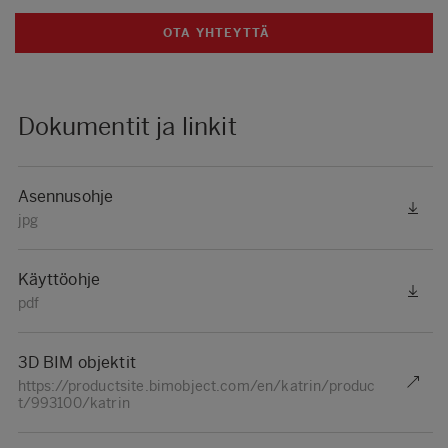
OTA YHTEYTTÄ
Dokumentit ja linkit
Asennusohje
jpg
Käyttöohje
pdf
3D BIM objektit
https://productsite.bimobject.com/en/katrin/produc
t/993100/katrin