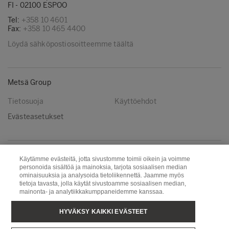
FI - 02100 ESPOO
Tel:
+358 10 4601
Fax:
+358 10 465 4400
Löydä sähköpostiosoitteemme täältä
Metsä Group
Tietosuoja
Käyttöehdot
Evästeasetukset
Seuraa meitä
Käytämme evästeitä, jotta sivustomme toimii oikein ja voimme
personoida sisältöä ja mainoksia, tarjota sosiaalisen median
LinkedIn
Youtube
ominaisuuksia ja analysoida tietoliikennettä. Jaamme myös
tietoja tavasta, jolla käytät sivustoamme sosiaalisen median,
mainonta- ja analytiikkakumppaneidemme kanssaa.
Metsä Board
Metsä Fibre
HYVÄKSY KAIKKI EVÄSTEET
Metsä Forest
Metsä Spring