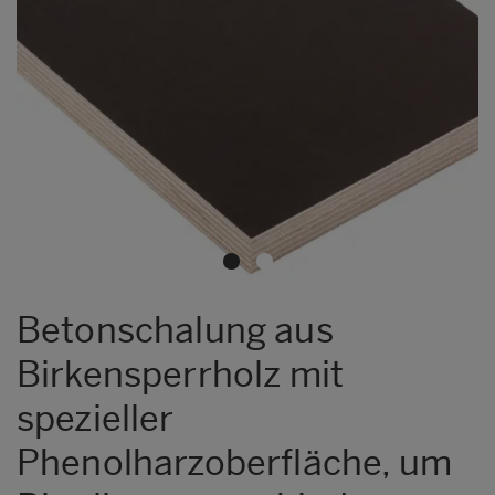
Metsä Wood Form XL
Metsä Wood FormPLUS
Metsä Wood Granit
Metsä Wood Integra
Metsä Wood KingSize
Metsä Wood Laser
Metsä Wood SP
Metsä Wood Top
Betonschalung aus
Birkensperrholz mit
spezieller
Phenolharzoberfläche, um