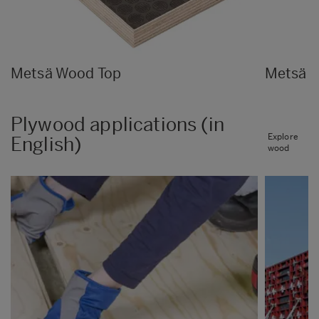
Metsä Wood Top
Metsä 
Plywood applications (in
Explore
English)
wood