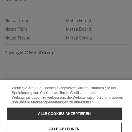
Metsä Group
Metsä Forest
Metsä Fibre
Metsä Board
Metsä Tissue
Metsä Spring
Copyright © Metsä Group
Wenn Sie auf „Alle Cookies akzeptieren“ klicken, stimmen Sie der
Speicherung von Cookies auf Ihrem Gerät zu, um die
Websitenavigation zu verbessern, die Websitenutzung zu analysieren
und unsere Marketingbemühungen zu unterstützen.
ALLE COOKIES AKZEPTIEREN
ALLE ABLEHNEN