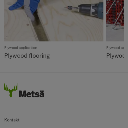
Plywood application
Plywood appl
Plywood flooring
Plywood
Kontakt