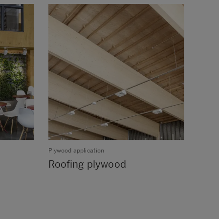
Plywood application
Plywoo
Roofing plywood
Comm