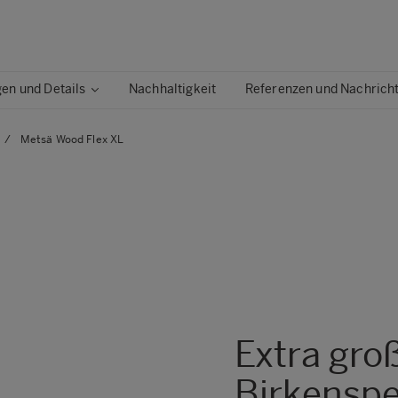
n und Details
Nachhaltigkeit
Referenzen und Nachrich
/
Metsä Wood Flex XL
Metsä Wood Flex Smooth
Metsä Wood Flex XL
Metsä Wood Floor
Metsä Wood Form
Metsä Wood Form XL
Metsä Wood FormPLUS
Extra gro
Birkenspe