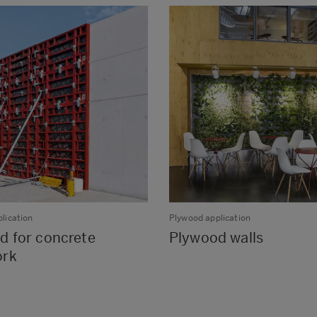
lication
Plywood application
d for concrete
Plywood walls
ork