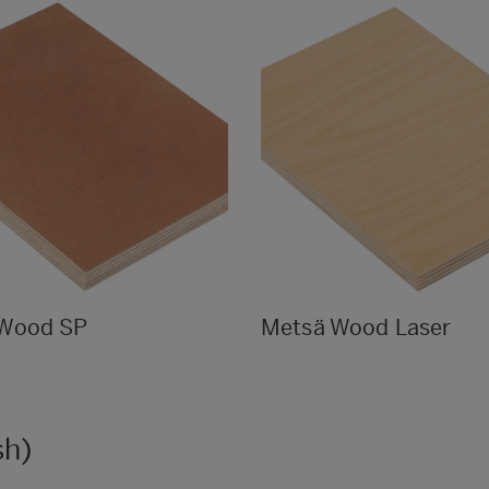
 Wood SP
Metsä Wood Laser
sh)