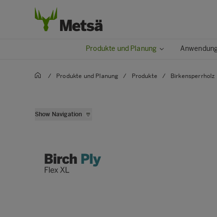
Produkte und Planung
Anwendunge
/
Produkte und Planung
/
Produkte
/
Birkensperrholz
Metsä Wood Birch
Show Navigation
Metsä Wood Birch XL
Metsä Wood Deck
Metsä Wood Deck XL
Metsä Wood Flex
Metsä Wood Flex L