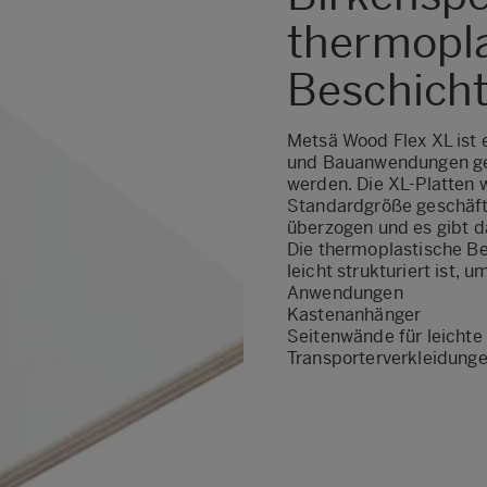
thermopla
Beschich
Metsä Wood Flex XL ist e
und Bauanwendungen geei
werden. Die XL-Platten 
Standardgröße geschäft
überzogen und es gibt d
Die thermoplastische Bes
leicht strukturiert ist, 
Anwendungen
Kastenanhänger
Seitenwände für leichte
Transporterverkleidung