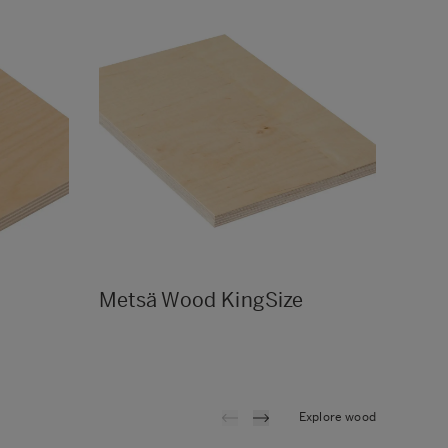
Metsä Wood KingSize
Met
Explore wood