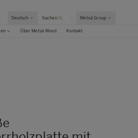
Deutsch
Suchen
Metsä Group
ten
Über Metsä Wood
Kontakt
Metsä Wood Granit
Metsä Wood Integra
Metsä Wood KingSize
Metsä Wood Laser
Metsä Wood SP
Metsä Wood Top
ße
rrholzplatte mit