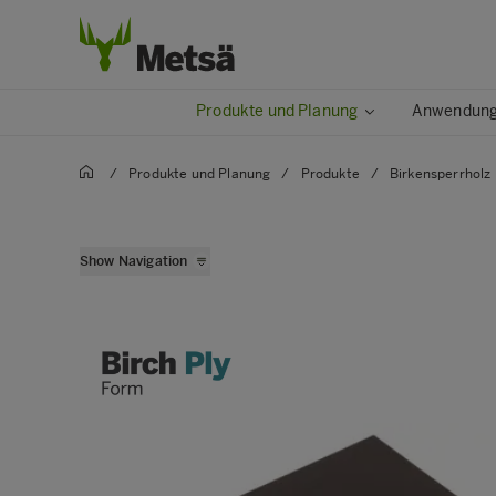
Produkte und Planung
Anwendunge
/
Produkte und Planung
/
Produkte
/
Birkensperrholz
Metsä Wood Birch
Show Navigation
Metsä Wood Birch XL
Metsä Wood Deck
Metsä Wood Deck XL
Metsä Wood Flex
Metsä Wood Flex L