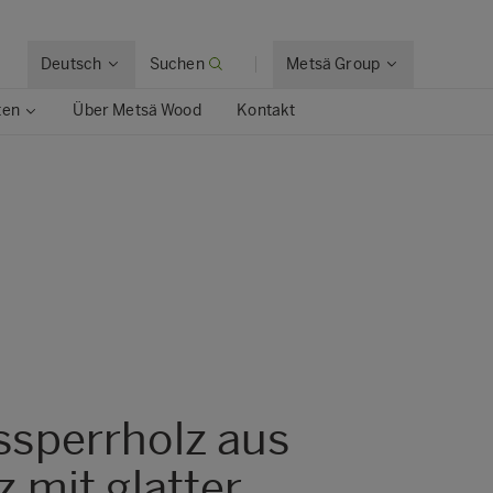
Deutsch
Suchen
Metsä Group
ten
Über Metsä Wood
Kontakt
Metsä Wood Granit
Metsä Wood Integra
Metsä Wood KingSize
Metsä Wood Laser
Metsä Wood SP
Metsä Wood Top
sperrholz aus
 mit glatter