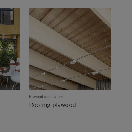
Plywood application
Plywoo
Roofing plywood
Comm