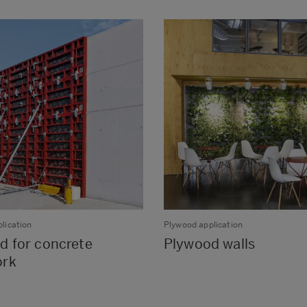
lication
Plywood application
d for concrete
Plywood walls
ork