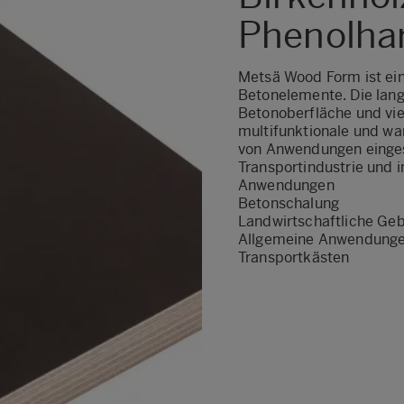
Phenolha
Metsä Wood Form ist ein
Betonelemente. Die langl
Betonoberfläche und vie
multifunktionale und war
von Anwendungen einges
Transportindustrie und
Anwendungen
Betonschalung
Landwirtschaftliche Ge
Allgemeine Anwendunge
Transportkästen