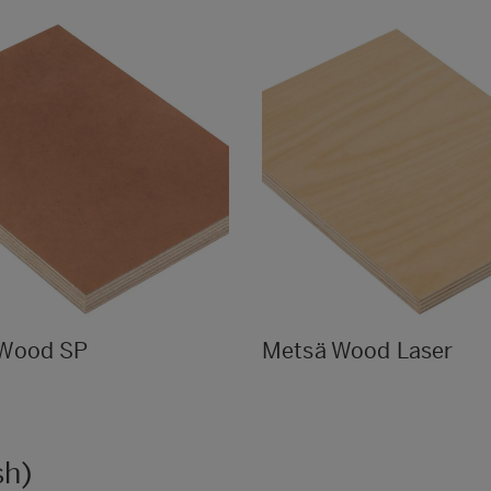
 Wood SP
Metsä Wood Laser
sh)