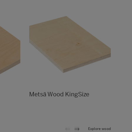
Metsä Wood KingSize
Met
Explore wood