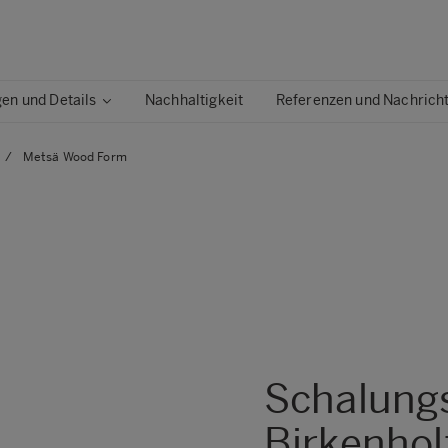
n und Details
Nachhaltigkeit
Referenzen und Nachrich
/
Metsä Wood Form
Metsä Wood Flex Smooth
Metsä Wood Flex XL
Metsä Wood Floor
Metsä Wood Form
Metsä Wood Form XL
Metsä Wood FormPLUS
Schalungs
Birkenholz